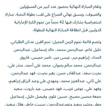
وتقام المباراة النهائية بحضور عدد كبير من المسؤولين
والضيوف، ويسبق نهائي الصراع على لقب بطولة النخبة، مباراة
استعراضية يشارك فيها 42 نجماً من نجوم الكرة الإماراتية
الدوليين قبل انطلاقة المباراة النهائية للبطولة.
وتضم قائمة نجوم الزمن الجميل: نجم القرن عدنان الطلياني،
خليل غانم، عبدالرحمن محمد، خالد إسماعيل، عبدالرحمن
الحداد، إبراهيم مير، عيسى مير، ناصر خميس، فاروق
عبدالرحمن، محمد سالم رضوان، محمد علي أحمد، منذر علي،
بخيت سعد، عبدالقادر حسن، زهير بخيت، فهد عبدالرحمن،
علي ثاني، عبدالعزيز محمد، ومهدي علي وعبد الرزاق إبراهيم،
وفهد علي، عوض غريب، فهد خميس، عيد باروت، سعيد
جمعة محسن مصبح، حسين غلوم، وفيصل خليل، إسماعيل
مطر، وبشير سعيد وعمرعبدالرحمن، سبيت خاطر، هلال سعيد،