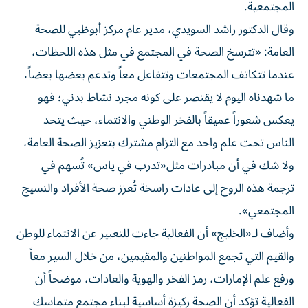
المجتمعية.
وقال الدكتور راشد السويدي، مدير عام مركز أبوظبي للصحة
العامة: «تترسخ الصحة في المجتمع في مثل هذه اللحظات،
عندما تتكاتف المجتمعات وتتفاعل معاً وتدعم بعضها بعضاً،
ما شهدناه اليوم لا يقتصر على كونه مجرد نشاط بدني؛ فهو
يعكس شعوراً عميقاً بالفخر الوطني والانتماء، حيث يتحد
الناس تحت علم واحد مع التزام مشترك بتعزيز الصحة العامة،
ولا شك في أن مبادرات مثل«تدرب في ياس» تُسهم في
ترجمة هذه الروح إلى عادات راسخة تُعزز صحة الأفراد والنسيج
المجتمعي».
وأضاف لـ«الخليج» أن الفعالية جاءت للتعبير عن الانتماء للوطن
والقيم التي تجمع المواطنين والمقيمين، من خلال السير معاً
ورفع علم الإمارات، رمز الفخر والهوية والعادات، موضحاً أن
الفعالية تؤكد أن الصحة ركيزة أساسية لبناء مجتمع متماسك