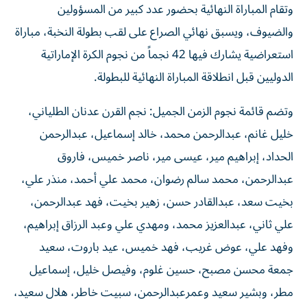
وتقام المباراة النهائية بحضور عدد كبير من المسؤولين
والضيوف، ويسبق نهائي الصراع على لقب بطولة النخبة، مباراة
استعراضية يشارك فيها 42 نجماً من نجوم الكرة الإماراتية
الدوليين قبل انطلاقة المباراة النهائية للبطولة.
وتضم قائمة نجوم الزمن الجميل: نجم القرن عدنان الطلياني،
خليل غانم، عبدالرحمن محمد، خالد إسماعيل، عبدالرحمن
الحداد، إبراهيم مير، عيسى مير، ناصر خميس، فاروق
عبدالرحمن، محمد سالم رضوان، محمد علي أحمد، منذر علي،
بخيت سعد، عبدالقادر حسن، زهير بخيت، فهد عبدالرحمن،
علي ثاني، عبدالعزيز محمد، ومهدي علي وعبد الرزاق إبراهيم،
وفهد علي، عوض غريب، فهد خميس، عيد باروت، سعيد
جمعة محسن مصبح، حسين غلوم، وفيصل خليل، إسماعيل
مطر، وبشير سعيد وعمرعبدالرحمن، سبيت خاطر، هلال سعيد،