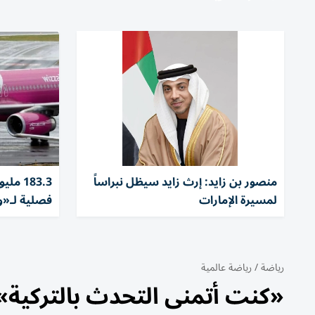
منصور بن زايد: إرث زايد سيظل نبراساً
183.3 
لمسيرة الإمارات
فصلية لـ«وي
رياضة
/
رياضة عالمية
«كنت أتمنى التحدث بالتركية»