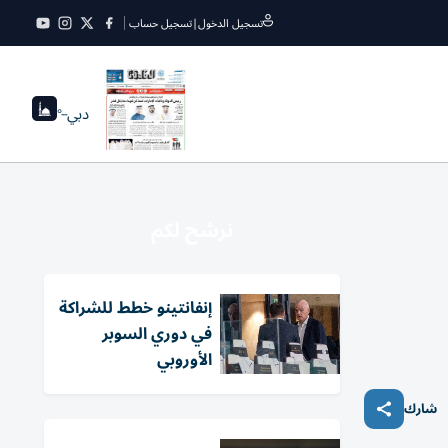
تسجيل الدخول
|
تسجيل حساب
دبي
--°
نرشح لكم
إنفانتينو خطط للشراكة
في دوري السوبر
الأوروبي
شارك