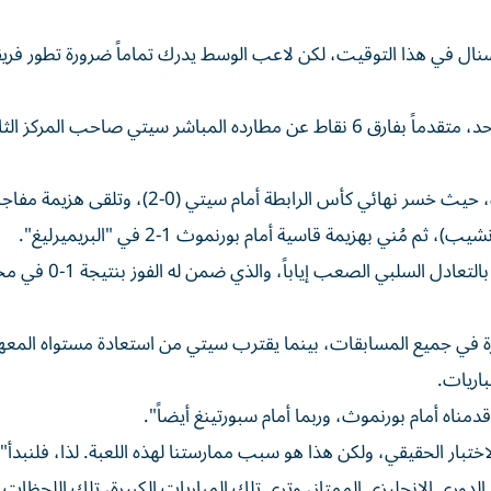
سنال في هذا التوقيت، لكن لاعب الوسط يدرك تماماً ضرورة تطور فريقه
ويحلّ فريق المدرب ميكل أرتيتا ضيفاً على ملعب الاتحاد الأحد، متقدماً بفارق 6 نقاط عن مطارده المباشر سيتي صاحب المرك
ويعاني أرسنال تراجعاً حاداً في مستواه خلال الأسابيع الأخيرة، حيث خسر نهائي كأس الرابطة أما
ي بهزيمة قاسية أمام بورنموث 1-2 في "البريميرليغ".
حتى تأهله إلى نصف نهائي دوري أبطال أوروبا جاء مشروطاً بالتعادل السلبي ا
ة في جميع المسابقات، بينما يقترب سيتي من استعادة مستواه المعه
اريات.
دمناه أمام بورنموث، وربما أمام سبورتينغ أيضاً".
الاختبار الحقيقي، ولكن هذا هو سبب ممارستنا لهذه اللعبة. لذا، فلنبدأ".
هد الدوري الإنجليزي الممتاز، وترى تلك المباريات الكبيرة، تلك اللحظات