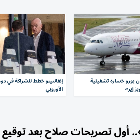
مليون يورو خسارة تشغيلية
إنفانتينو خطط للشراكة في دور
ز إير»
الأوروبي
.. أول تصريحات صلاح بعد توقيع 