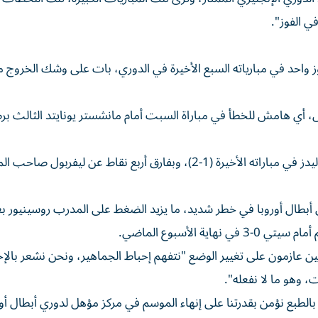
 الفوز".
احد في مبارياته السبع الأخيرة في الدوري، بات على وشك الخروج 
ويتأخر تشيلسي بفارق سبع نقاط عن يونايتد الذي خسر أمام ليدز في مباراته الأخيرة (1-2)، وبفارق أربع نقاط عن ليفربول ص
 أبطال أوروبا في خطر شديد، ما يزيد الضغط على المدرب روسينيور ب
الأسبوع الماضي.
عبين عازمون على تغيير الوضع "نتفهم إحباط الجماهير، ونحن نشعر بالإ
 وهو ما لا نفعله".
الطبع نؤمن بقدرتنا على إنهاء الموسم في مركز مؤهل لدوري أبطال أور