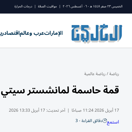
الخميس ٢٣ صفر ١٤٤٨ ه - ٠٦ أغسطس ٢٠٢٦
|
مواقيت الصلاة
|
درجات الحرارة
الإمارات
عرب وعالم
اقتصاد
ري
رياضة
/
رياضة عالمية
قمة حاسمة لمانشستر سيتي و
17 أبريل 2026 11:24 صباحًا
|
آخر تحديث:
17 أبريل 13:33 2026
دقائق القراءة - 3
استمع