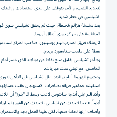
لتحديد اللقب، والأمر يتوقف على مدى استعدادك ورغبتك في
تشيلسي في خطر شديد
بعد سلسلة هزائم مُحبطة، حيث لم يحقق تشيلسي سوى فوز و
المنافسة على مراكز دوري أبطال أوروبا.
نقطة على ملعب ستامفورد بريدج.
الخامس، مع تبقي ست مباريات.
وستضع الهزيمة أمام يونايتد آمال تشيلسي في التأهل لدوري
استقبلته جماهير فريقه بصافرات الاستهجان عقب خسارتهم أمام سيتي 0-3 في نهاية 
وأكد البرازيلي أندريه سانتوس لاعب وسط الـ "بلوز" أن اللا
أيضاً. عندما نتحدث عن تشلسي، نتحدث عن الفوز بالمباريات،
وأضاف "إنها لحظة صعبة، لكن علينا العمل بجد والاستمرار. ب