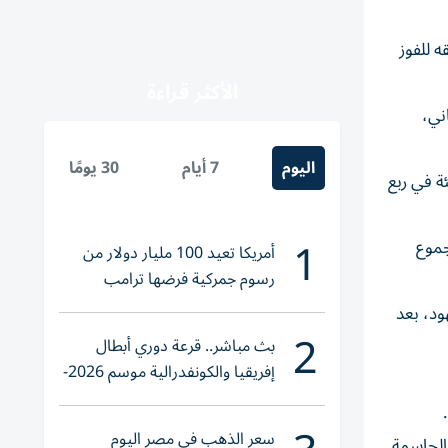
 للفوز
الأكثر قراءة
ز الثاني،
اليوم
7 أيام
30 يومًا
م سيتي (0-2)، وتلقى هزيمة مفاجئة في ربع
1
لصعب إياباً، والذي ضمن له الفوز بنتيجة 1-0 في مجموع
أمريكا تعيد 100 مليار دولار من
رسوم جمركية فرضها ترامب
ود، بعد
2
بث مباشر.. قرعة دوري أبطال
إفريقيا والكونفدرالية موسم 2026-
2027
سعر الذهب في مصر اليوم
 الحاسمة