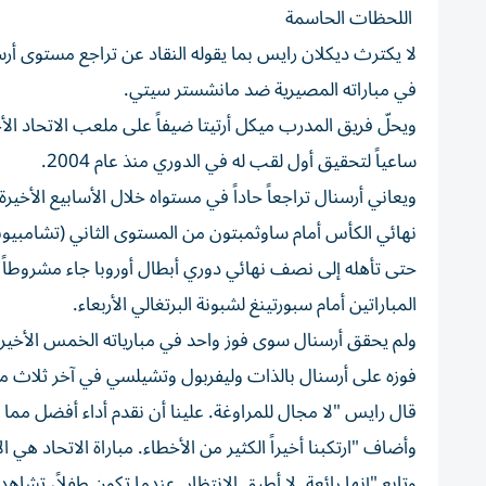
اللحظات الحاسمة
لا يكترث ديكلان رايس بما يقوله النقاد عن تراجع مستوى أر
في مباراته المصيرية ضد مانشستر سيتي.
ساعياً لتحقيق أول لقب له في الدوري منذ عام 2004.
نهائي الكأس أمام ساوثمبتون من المستوى الثاني (تشامبيونشيب)، ثم مُن
المباراتين أمام سبورتينغ لشبونة البرتغالي الأربعاء.
ولم يحقق أرسنال سوى فوز واحد في مبارياته الخمس الأخير
فوزه على أرسنال بالذات وليفربول وتشيلسي في آخر ثلاث مب
قال رايس "لا مجال للمراوغة. علينا أن نقدم أداء أفضل مما ق
وأضاف "ارتكبنا أخيراً الكثير من الأخطاء. مباراة الاتحاد هي 
وتابع "إنها رائعة. لا أطيق الانتظار. عندما تكون طفلاً، تشا