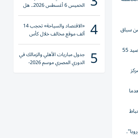
3
الخميس 6 أغسطس 2026.. هل
تنوي الشراء؟
4
«الاقتصاد والسياحة» تحجب 14
من سباق
ألف موقع مخالف خلال كأس
العالم 2026
5
لا يملك فريق المدرب ليام روسينيور، صاحب المركز السادس، أي هامش للخطأ في مباراة السبت أمام مانشستر يونايتد الثالث برصيد 55
جدول مباريات الأهلي والزمالك في
الدوري المصري موسم 2026-
احب المركز
2027
عدما
حباط
وبا".