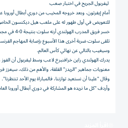
ليفربول الجريح في اختبار صعب
أمام إيفرتون، وبعد خروجه المخيب من دوري أبطال أوروبا ع
للتعويض في أول ظهور له على ملعب هيل ديكنسون الخاص ب
خسر فريق المدرب الهولندي أرنه سلوت بنتيجة 0-4 في مجموع المباراتين أمام سان جيرمان، ما زاد الضغط عليه.
تلقى سلوت ضربة أخرى هذا الأسبوع بإصابة المهاجم الفرنسي
وسيغيب بالتالي عن نهائي كأس العالم.
يدرك الهولندي راين خرافنبرخ لاعب وسط ليفربول أن الفوز 
معنويات جماهير "الريدز" القلقة، والأهم من ذلك، سيعزز فرصه
وقال "علينا أن نستعيد توازننا، فالمباراة يوم الأحد تنتظرنا".
وأردف "كل ما نريده هو المشاركة في دوري أبطال أوروبا العا
اقرأ المزيد