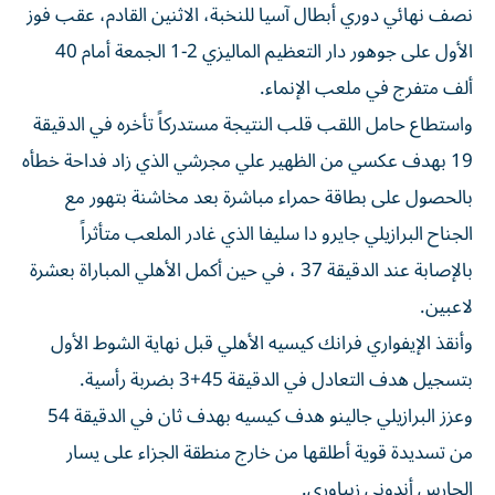
نصف نهائي دوري أبطال آسيا للنخبة، الاثنين القادم، عقب فوز
الأول على جوهور دار التعظيم الماليزي 2-1 الجمعة أمام 40
ألف متفرج في ملعب الإنماء.
واستطاع حامل اللقب قلب النتيجة مستدركاً تأخره في الدقيقة
19 بهدف عكسي من الظهير علي مجرشي الذي زاد فداحة خطأه
بالحصول على بطاقة حمراء مباشرة بعد مخاشنة بتهور مع
الجناح البرازيلي جايرو دا سليفا الذي غادر الملعب متأثراً
بالإصابة عند الدقيقة 37 ، في حين أكمل الأهلي المباراة بعشرة
لاعبين.
وأنقذ الإيفواري فرانك كيسيه الأهلي قبل نهاية الشوط الأول
بتسجيل هدف التعادل في الدقيقة 45+3 بضربة رأسية.
وعزز البرازيلي جالينو هدف كيسيه بهدف ثان في الدقيقة 54
من تسديدة قوية أطلقها من خارج منطقة الجزاء على يسار
الحارس أندوني زبياوري.