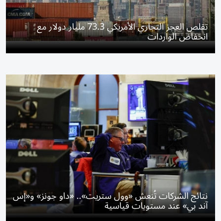
تقلص العجز التجاري الأمريكي 73.3 مليار دولار مع
انخفاض الواردات
نتائج الشركات تُنعش «وول ستريت».. «داو جونز» و«إس
آند بي» عند مستويات قياسية