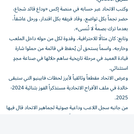
وكتب الاتحاد عبر حسابه في منصة إكس «وداع قائد شجاع،
حضر نجماً بكل تواضع، وقاد فريقه بكل اقتدار، ورحل عاشقاً،
بعدما ترك بصمةً لا تُنسى».
وتابع: كان مثالًا للاحترافية، وقدوة لكل من حوله داخل الملعب
وخارجه، واسماً يستحق أن يُحفظ في قائمة من حملوا شارة
قيادة العميد في مرحلة تاريخية ساهم خلالها في صناعة مجدٍ
استثنائي.
وعرض الاتحاد مقطعاً وثائقياً لأبرز لحظات فابينيو التي ستبقى
خالدة في ملف الأفراح الاتحادية مستذكراً الفوز بثنائية 2024-
2025.
من جانبه سجل اللاعب وداعية صوتية لجماهير الاتحاد قال فيها
(اليوم تنتهي رحلتي معكم لاعباً،وتبدأ رحلتي كمشجع لهذا
النادي،شكراً على الحفاوة التي استقبلتموني بها).
وأضاف: تشرفت بارتداء شارة القيادة لهذا الفريق