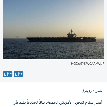
HGDu9YKW0AAkWbF
لندن - رويترز
أصدر سلاح البحرية الأمريكي الجمعة، ‌بياناً تحذيرياً يفيد بأن