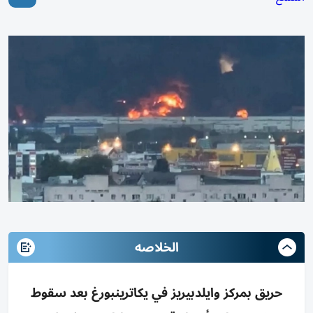
الخلاصه
حريق بمركز وايلدبيريز في يكاترينبورغ بعد سقوط