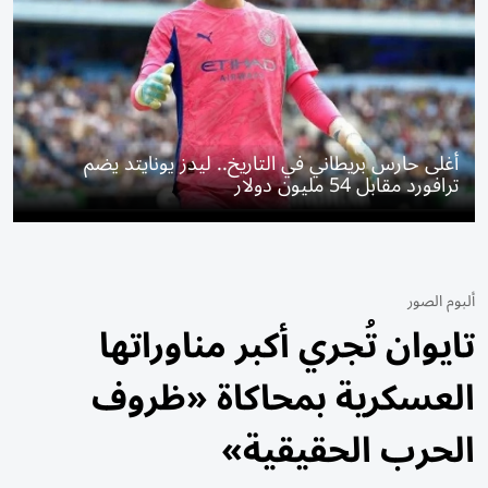
أغلى حارس بريطاني في التاريخ.. ليدز يونايتد يضم
ترافورد مقابل 54 مليون دولار
ألبوم الصور
تايوان تُجري أكبر مناوراتها
العسكرية بمحاكاة «ظروف
الحرب الحقيقية»