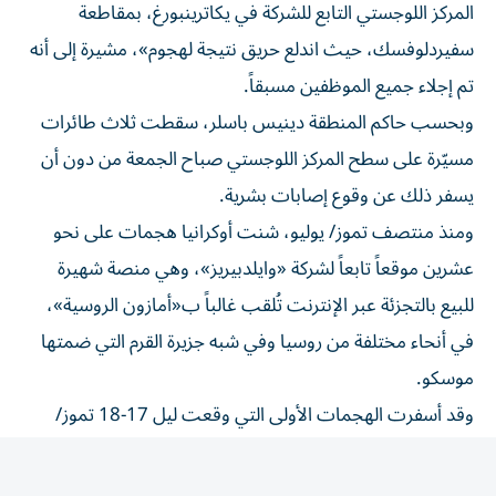
سفيردلوفسك، حيث اندلع حريق نتيجة لهجوم»، مشيرة إلى أنه
تم إجلاء جميع الموظفين مسبقاً.
وبحسب حاكم المنطقة دينيس باسلر، سقطت ثلاث طائرات
مسيّرة على سطح المركز اللوجستي صباح الجمعة من دون أن
يسفر ذلك عن وقوع إصابات بشرية.
ومنذ منتصف تموز/ يوليو، شنت أوكرانيا هجمات على نحو
عشرين موقعاً تابعاً لشركة «وايلدبيريز»، وهي منصة شهيرة
للبيع بالتجزئة عبر الإنترنت تُلقب غالباً ب«أمازون الروسية»،
في أنحاء مختلفة من روسيا وفي شبه جزيرة القرم التي ضمتها
موسكو.
وقد أسفرت الهجمات الأولى التي وقعت ليل 17-18 تموز/
يوليو عن مقتل ثمانية أشخاص وإصابة ما يقرب من 90 آخرين
في مواقع تقع بمقاطعتي موسكو وتامبوف بوسط البلاد الغربي.