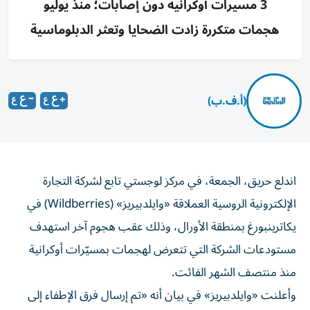
3 مسيرات أوكرانية دون إصابات؛ منذ يوليو
هجمات متكررة زادت الضحايا وتعثر الدبلوماسية
(أ.ف.ب)
اندلع حريق، الجمعة، في مركز لوجستي تابع لشركة التجارة
الإلكترونية الروسية العملاقة «وايلدبيريز» (Wildberries) في
يكاترينبورغ بمنطقة الأورال، وذلك عقب هجوم آخر استهدف
مستودعات الشركة التي تتعرض لهجمات بمسيّرات أوكرانية
منذ منتصف الشهر الفائت.
وأعلنت «وايلدبيريز» في بيان أنه «تم إرسال فرق الإطفاء إلى
المركز اللوجستي التابع للشركة في يكاترينبورغ، بمقاطعة