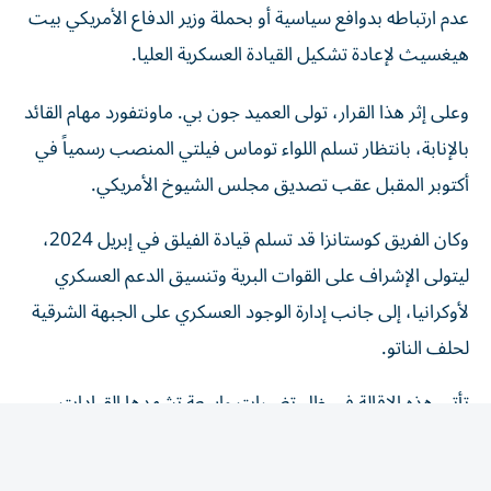
هيغسيث لإعادة تشكيل القيادة العسكرية العليا.
وعلى إثر هذا القرار، تولى العميد جون بي. ماونتفورد مهام القائد
بالإنابة، بانتظار تسلم اللواء توماس فيلتي المنصب رسمياً في
أكتوبر المقبل عقب تصديق مجلس الشيوخ الأمريكي.
وكان الفريق كوستانزا قد تسلم قيادة الفيلق في إبريل 2024،
ليتولى الإشراف على القوات البرية وتنسيق الدعم العسكري
لأوكرانيا، إلى جانب إدارة الوجود العسكري على الجبهة الشرقية
لحلف الناتو.
تأتي هذه الإقالة في ظل تغييرات واسعة تشهدها القيادات
العسكرية الأمريكية، وتتزامن مع توجهات لتقليص وإعادة ترتيب
انتشار القوات الأمريكية في أوروبا، التي شملت مؤخراً إلغاء نشر
لواء مدرع أمريكي في بولندا.