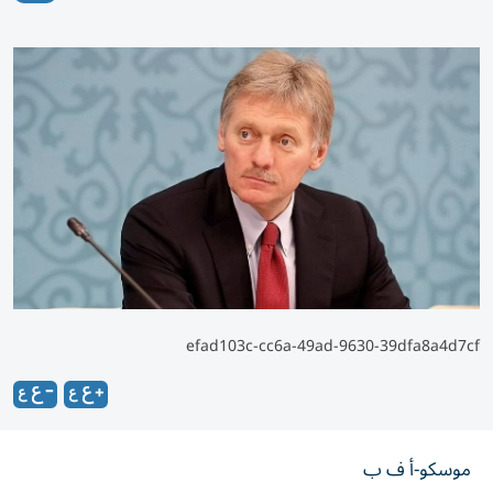
efad103c-cc6a-49ad-9630-39dfa8a4d7cf
موسكو-أ ف ب