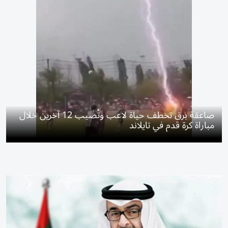
صاعقة برق تخطف حياة لاعب وتُصيب 12 آخرين خلال
مباراة كرة قدم في تايلاند