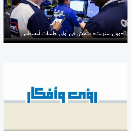
«وول ستريت» تنتعش في أولى جلسات أغسطس