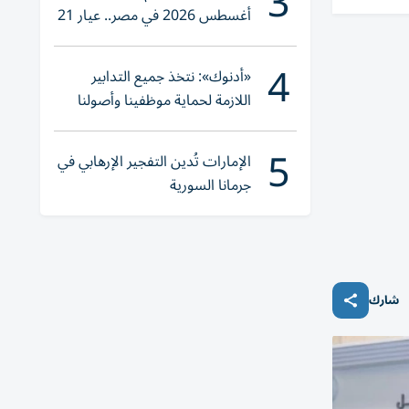
3
أغسطس 2026 في مصر.. عيار 21
يقترب من هذا الرقم
4
«أدنوك»: نتخذ جميع التدابير
اللازمة لحماية موظفينا وأصولنا
وعملياتنا
5
الإمارات تُدين التفجير الإرهابي في
جرمانا السورية
شارك