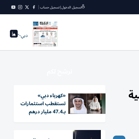
تسجيل الدخول
|
تسجيل حساب
دبي
--°
نرشح لكم
ية
«كهرباء دبي»
تستقطب استثمارات
بـ47.4 مليار درهم