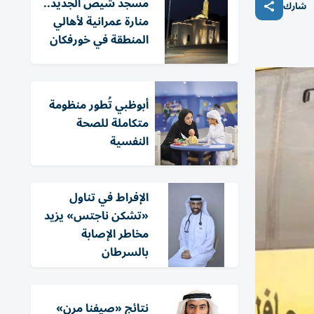
مسجد شيص الجديد..
شارك
منارة عمرانية لأهالي
المنطقة في خورفكان
أبوظبي تُطور منظومة
متكاملة للصحة
النفسية
الإفراط في تناول
«تشكن ناجتس» يزيد
مخاطر الإصابة
بالسرطان
نتائج «صيفنا مرن»