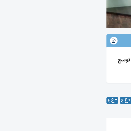
، تبني رقمي 99.5%، تكامل 115 مشروعاً مع 65 جهة، توسع