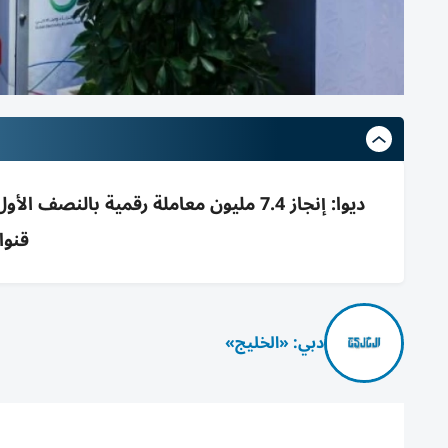
قنوا
دبي: «الخليج»