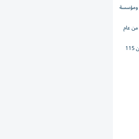
ة ومؤسسة
 النصف الأول من عام
وبنهاية يونيو من العام الجاري، وصلت نسبة التبني الرقمي لخدمات الهيئة إلى 99.5%، فيما حققت الهيئة التكامل الرقمي لأكثر من 115