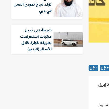
تؤكد نجاح نموذج العمل
في دبي
شرطة دبي تحجز
مركبات استعرضت
بطريقة خطِرة خلال
الأمطار (فيديو)
تقرر استئناف تشغيل خدمات الحافلات اعتباراً من يوم الاثنين المقبل الموافق 20 إبريل
لتنسيق