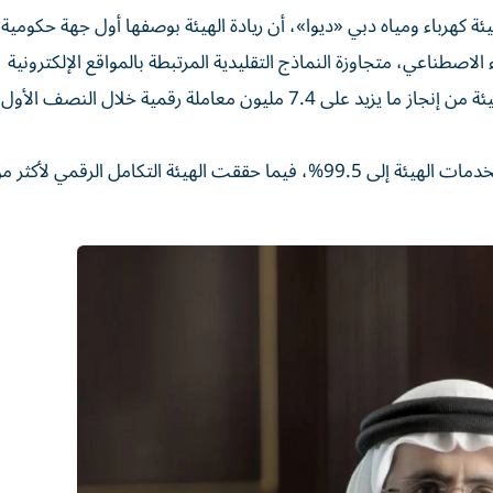
ئة كهرباء ومياه دبي «ديوا»، أن ريادة الهيئة بوصفها أول جهة حكومي
اصطناعي، متجاوزة النماذج التقليدية المرتبطة بالمواقع الإلكترونية
والتطبيقات الذكية وحدها، قد أسهم في تمكين متعاملي الهيئة من إنجاز ما يزيد على 7.4 مليون معاملة رقمية خلال