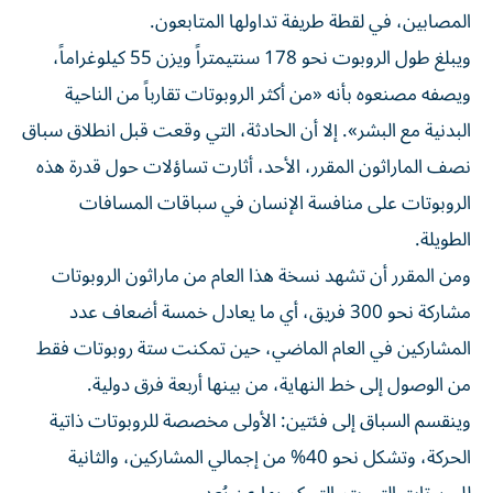
المصابين، في لقطة طريفة تداولها المتابعون.
ويبلغ طول الروبوت نحو 178 سنتيمتراً ويزن 55 كيلوغراماً،
ويصفه مصنعوه بأنه «من أكثر الروبوتات تقارباً من الناحية
البدنية مع البشر». إلا أن الحادثة، التي وقعت قبل انطلاق سباق
نصف الماراثون المقرر، الأحد، أثارت تساؤلات حول قدرة هذه
الروبوتات على منافسة الإنسان في سباقات المسافات
الطويلة.
ومن المقرر أن تشهد نسخة هذا العام من ماراثون الروبوتات
مشاركة نحو 300 فريق، أي ما يعادل خمسة أضعاف عدد
المشاركين في العام الماضي، حين تمكنت ستة روبوتات فقط
من الوصول إلى خط النهاية، من بينها أربعة فرق دولية.
وينقسم السباق إلى فئتين: الأولى مخصصة للروبوتات ذاتية
الحركة، وتشكل نحو 40% من إجمالي المشاركين، والثانية