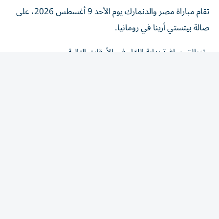
تقام مباراة مصر والدنمارك يوم الأحد 9 أغسطس 2026، على
صالة بيتستي أرينا في رومانيا.
وتنطلق صافرة بداية اللقاء في الأوقات التالية
الإمارات: 5:00 مساءً.
مصر والسعودية: 4:00 مساءً.
وتعد المباراة هي الثانية التي تجمع بين مصر والدنمارك في
مونديال الناشئات 2026، بعدما حققت ناشئات الفراعنة فوزاً
تاريخياً على المنتخب الدنماركي، أحد عمالقة اللعبة، بنتيجة 23-
22 خلال منافسات الدور الرئيسي.
مشاهدة مباراة مصر والدنمارك بث
مباشر