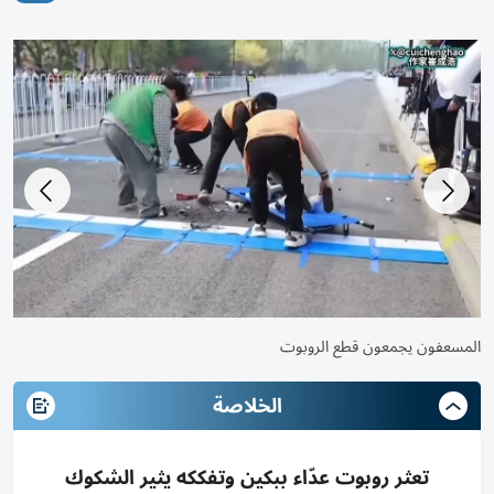
المطب يبعثر أجزاء العداء التقني
الخلاصة
تعثر روبوت عدّاء ببكين وتفككه يثير الشكوك