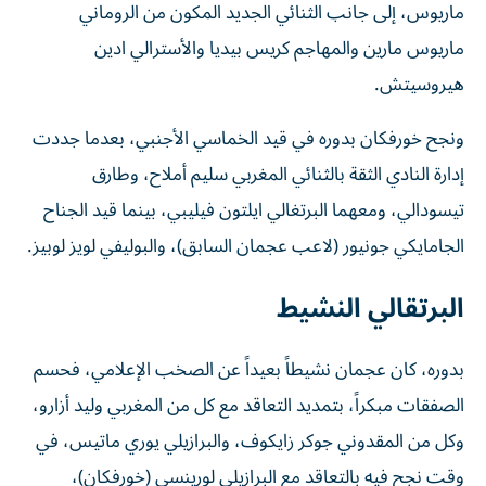
ماريوس، إلى جانب الثنائي الجديد المكون من الروماني
ماريوس مارين والمهاجم كريس بيديا والأسترالي ادين
هيروسيتش.
ونجح خورفكان بدوره في قيد الخماسي الأجنبي، بعدما جددت
إدارة النادي الثقة بالثنائي المغربي سليم أملاح، وطارق
تيسودالي، ومعهما البرتغالي ايلتون فيليبي، بينما قيد الجناح
الجامايكي جونيور (لاعب عجمان السابق)، والبوليفي لويز لوبيز.
البرتقالي النشيط
بدوره، كان عجمان نشيطاً بعيداً عن الصخب الإعلامي، فحسم
الصفقات مبكراً، بتمديد التعاقد مع كل من المغربي وليد أزارو،
وكل من المقدوني جوكر زايكوف، والبرازيلي يوري ماتيس، في
وقت نجح فيه بالتعاقد مع البرازيلي لورينسي (خورفكان)،