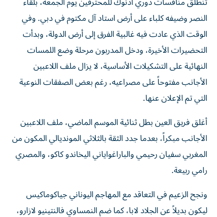
تنطلق منافسات دوري أدنوك للمحترفين يوم الجمعة، بلقاء
النصر وضيفه كلباء على أرض استاد آل مكتوم في دبي. وفي
الوقت الذي عادت فيه غالبية الفرق إلى أرض الدولة، وبدأت
التحضيرات الأخيرة، ودخل المدربون مرحلة وضع اللمسات
النهائية على التشكيلات الأساسية، لا يزال ملف اللاعبين
الأجانب مفتوحاً على مصراعيه، رغم بعض الصفقات النوعية
التي تم الإعلان عنها.
أغلق فريق العين بطل ثنائية الموسم الماضي، ملف اللاعبين
الأجانب مبكراً، بعدما جدد الثقة بالثلاثي المونديالي المكون من
المغربي سفيان رحيمي والباراغواياني اليخاندو كاكو، والمصري
رامي ربيعة.
ونجح الزعيم في التعاقد مع المهاجم اليوناني جياكوماكيس
ليكون بديلاً عن الجلاد لابا، كما ضم النمساوي فالنتينيو لازارو،