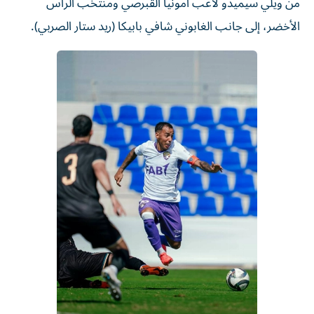
من ويلي سيميدو لاعب أمونيا القبرصي ومنتخب الرأس
الأخضر، إلى جانب الغابوني شافي بابيكا (ريد ستار الصربي).