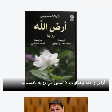
أرض واحدة وحكايات لا تنسى في رواية باكستانية