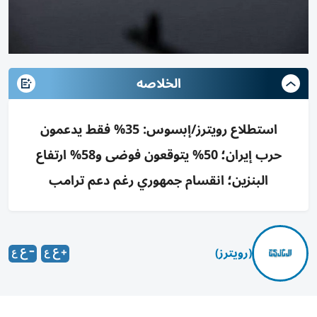
الخلاصه
استطلاع رويترز/إبسوس: 35% فقط يدعمون
حرب إيران؛ 50% يتوقعون فوضى و58% ارتفاع
البنزين؛ انقسام جمهوري رغم دعم ترامب
(رويترز)