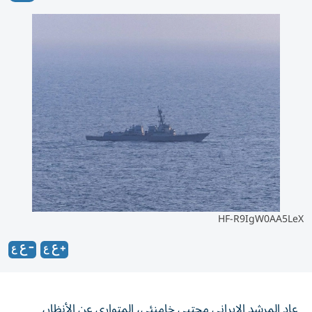
HF-R9IgW0AA5LeX
عاد المرشد الإيراني مجتبى خامنئي، المتواري عن الأنظار،