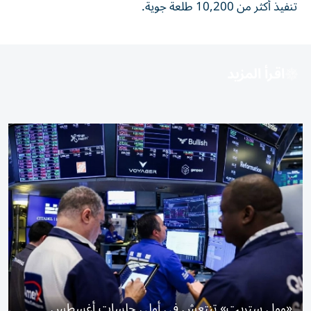
تنفيذ
أكثر من 10,200 طلعة جوية.
اقرأ المزيد
«وول ستريت» تنتعش في أولى جلسات أغسطس