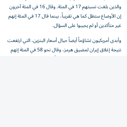
والذين بلغت نسبتهم 17 في المئة. وقال 16 في المئة آخرون
إن الأوضاع ستظل كما هي تقريباً، بينما قال 17 في المئة إنهم
غير متأكدين أو لم يجيبوا على السؤال.
وأبدى أمريكيون تشاؤماً أيضاً حيال أسعار البنزين، التي ارتفعت
نتيجة إغلاق إيران لمضيق هرمز، وقال نحو 58 في المئة إنهم
يتوقعون أن تزداد أسعار البنزين سوءاً، بينما توقع 15 في المئة
فقط تحسنَّها.
وعلى الرغم من التأييد العام لترامب بين الجمهوريين فقد
انقسموا بشدة حول كيفية سير الحرب. ويوافق 80 في المئة من
الجمهوريين على أداء ترامب كرئيس، ويؤيد 66 في المئة تعامله
مع إيران. لكن 41 في المئة،​أي أقل من النصف، يعتقدون أن
الاستقرار في الشرق الأوسط سيتحسن خلال العام المقبل.