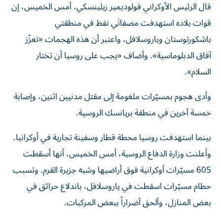
قال الرئيس الأوكراني فولوديمير زيلينسكي، أمس الخميس، إن
قوات بلاده استهدفت مصفاتَي نفط في منطقتي
باشكورتوستان وياروسلافل، واعتبر أن هذه الهجمات «تعزّز
آفاق الدبلوماسية». وأضاف «يجب على روسيا أن تختار
السلام».
وأدى هجوم بمسيّرات ملغومة إلى مقتل مدنيين ​اثنين، وإصابة
خمسة ‌آخرين في منطقة بريانسك ‌الروسية.
بينما استهدفت روسيا محطة قطار وسفينة تجارية في أوكرانيا.
وأعلنت وزارة الدفاع الروسية، أمس الخميس، أنها أسقطت
605 مسيّرات أوكرانية فوق أراضيها وشبه جزيرة القرم. وتسبب
حطام مسيّرات اسقطت في ياروسلافل، باندلاع حرائق في
بعض المنازل، وألحق أضراراً ببعض المركبات.