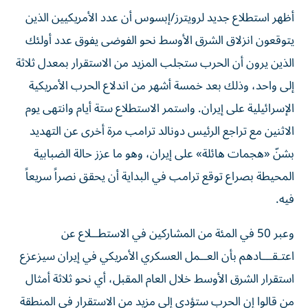
أظهر استطلاع جديد لرويترز/إبسوس أن عدد الأمريكيين الذين
يتوقعون انزلاق الشرق الأوسط نحو الفوضى يفوق عدد أولئك
الذين يرون أن الحرب ستجلب المزيد من الاستقرار بمعدل ثلاثة
إلى واحد، وذلك بعد خمسة ‌أشهر من اندلاع الحرب الأمريكية
الإسرائيلية على إيران. واستمر الاستطلاع ستة أيام وانتهى يوم
الاثنين مع تراجع الرئيس دونالد ترامب مرة أخرى عن التهديد
بشنّ «هجمات هائلة» على إيران، ​وهو ما عزز حالة الضبابية
المحيطة بصراع توقع ترامب في البداية أن يحقق نصراً سريعاً
فيه.
وعبر 50 في المئة من المشاركين في الاستطــلاع عن
اعتـقـــادهم بأن العــمل ‌العسكري الأمريكي في إيران سيزعزع
استقرار الشرق الأوسط ‌خلال العام المقبل، أي نحو ثلاثة أمثال
من قالوا إن الحرب ستؤدي إلى مزيد من الاستقرار في المنطقة