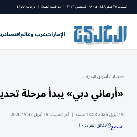
السبت ٢٥ صفر ١٤٤٨ ه - ٠٨ أغسطس ٢٠٢٦
|
مواقيت الصلاة
|
درجات الحرارة
الإمارات
عرب وعالم
اقتصاد
ري
اقتصاد
/
أسواق الإمارات
«أرماني دبي» يبدأ مرحلة تحديث 
19 أبريل 2026 18:58 مساء
|
آخر تحديث:
19 أبريل 19:33 2026
دقائق القراءة - 1
استمع