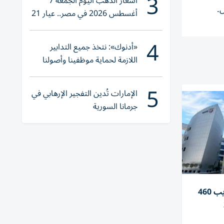
3
أسعار الذهب اليوم الجمعة 7
.
أغسطس 2026 في مصر.. عيار 21
يقترب من هذا الرقم
4
«أدنوك»: نتخذ جميع التدابير
اللازمة لحماية موظفينا وأصولنا
وعملياتنا
5
الإمارات تُدين التفجير الإرهابي في
جرمانا السورية
جمارك دبـي تحبط محاولة تهريب 460