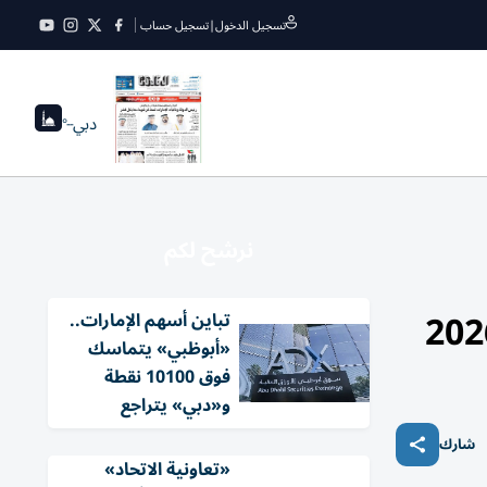
تسجيل الدخول
|
تسجيل حساب
دبي
--°
نرشح لكم
تباين أسهم الإمارات..
«أبوظبي» يتماسك
فوق 10100 نقطة
و«دبي» يتراجع
شارك
«تعاونية الاتحاد»