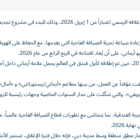
أعلن فندق «أرماني دبي»، الواقع داخل برج خليفة في دبي، إغلاقه الرسمي اعتباراً من 1 إبريل 2026، وذلك
ة صياغة تجربة الضيافة الفاخرة التي يقدمها، مع الحفاظ على الهوية
ني، على أن يُعاد افتتاحه في الربع الرابع من عام 2026.
ويُعد هذا التحديث الأول من نوعه منذ افتتاح الفندق عام 2010، حين تم إطلاقه كأول فندق في العالم يحمل علامة أرماني 
قفت مؤقتاً عن العمل، من بينها مطاعم «أرماني/ريستورانتي» و «أمال»
يفي»، والتي شكّلت على مدار السنوات الماضية وجهات رئيسية للزوا
بة الفندقية، بما يتماشى مع تطورات قطاع الضيافة الفاخرة عالمياً، م
ة 2026.
ار مطوّر منطقة وسط مدينة دبي، فإنه خلال فترة الإغلاق، تستمر الأ