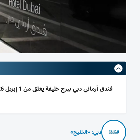
دبي: «الخليج»