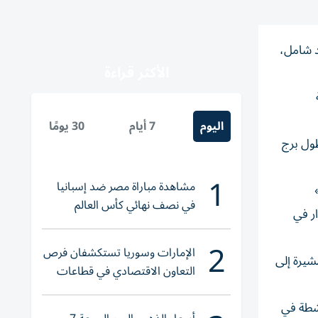
 للبدء في مشروع تجديد شامل،
الأكثر قراءة
اليوم
7 أيام
30 يومًا
داخل أطول برج
1
مشاهدة مباراة مصر ضد إسبانيا
في نصف نهائي كأس العالم
ر في
لناشئات اليد 2026
2
الإمارات وسوريا تستكشفان فرص
شيرة إلى
التعاون الاقتصادي في قطاعات
حيوية
نشطة في