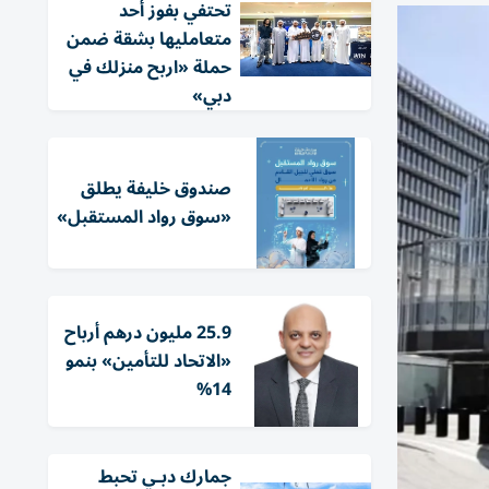
تحتفي بفوز أحد
متعامليها بشقة ضمن
حملة «اربح منزلك في
دبي»
صندوق خليفة يطلق
«سوق رواد المستقبل»
25.9 مليون درهم أرباح
«الاتحاد للتأمين» بنمو
14%
جمارك دبـي تحبط