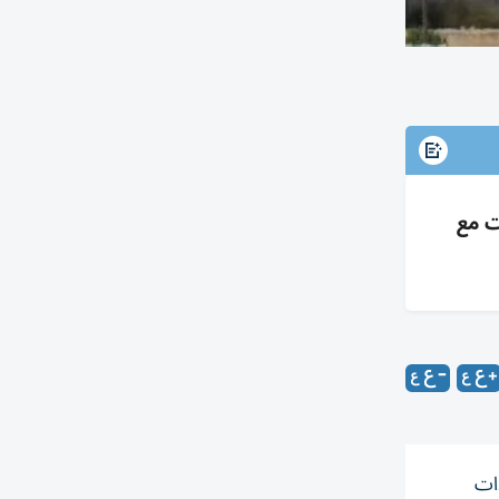
ت مع
دات