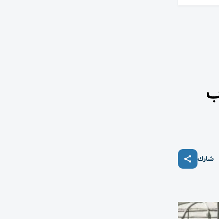
ب
شارك