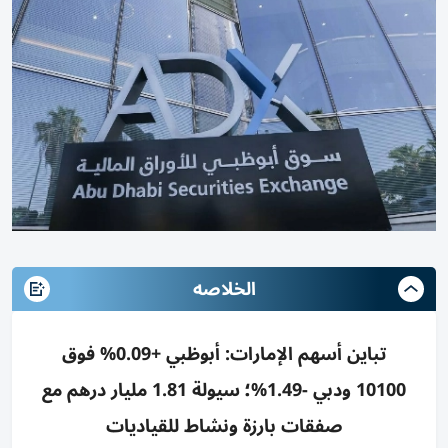
الخلاصه
تباين أسهم الإمارات: أبوظبي +0.09% فوق
10100 ودبي -1.49%؛ سيولة 1.81 مليار درهم مع
صفقات بارزة ونشاط للقياديات