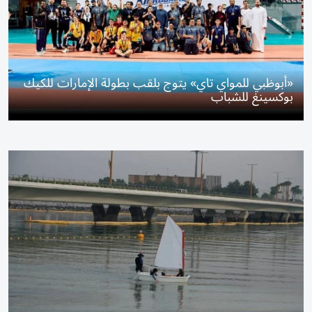
«أبوظبي للمواي تاي» يتوج بلقب بطولة الإمارات للكيك
بوكسينغ للشباب