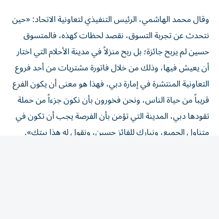
وقال محمد الهاشمي، الرئيس التنفيذي لتعاونية الاتحاد: «حين
نتحدث عن تجربة التسوق، نقصد لحظات كهذه، فالمتسوق
حسين لم يربح جائزة؛ بل ربح منزلاً في مدينة الأحلام التي اختار
أن يعيش فيها، وذلك من خلال فاتورة مشتريات من أحد فروع
التعاونية المنتشرة في إمارة دبي، فهذا هو معنى أن يكون الفرع
قريباً من حياة الناس، ونحن فخورون بأن نكون جزءاً من حملة
تقودها دبي، المدينة التي تؤمن بأن الفرصة يجب أن تكون في
متناول الجميع، ونبارك للفائز حسين، ونقول له هذا بيتك».
ودعت تعاونية الاتحاد المتسوقين إلى الاحتفاظ بفواتير
مشترياتهم المؤهلة ورفعها عبر منصة الحملة عند التسوق من
المنافذ المشاركة، للاستفادة من فرص الفوز المتاحة ضمن
الحملة.