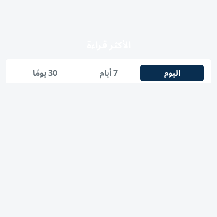
الأكثر قراءة
اليوم
7 أيام
30 يومًا
1
كيفية مشاهدة مباراة مانشستر يونايتد وباريس سان جيرمان
الودية والقنوات الناقلة
2
هندية تدخل موسوعة غينيس بأطول شعر لامرأة على قيد
الحياة
3
«التوطين» للباحثين عن عمل: احذروا عروض العمل الوهمية
وتحققوا عبر «الباركود»
طائرات مسيرة وتهديدات.. برلين تدق ناقوس الخطر أمام