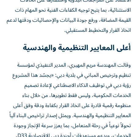
الاعتماد على المراجعات اليدوية واقتصارها على الحالات
الاستثنائية، بما يتيح توجيه الكفاءات الفنية نحو المهام ذات
القيمة المضافة، ورفع جودة البيانات والإحصائيات ودقتها لدعم
اتخاذ القرار والتخطيط المستقبلي.
أعلى المعايير التنظيمية والهندسية
وقالت المهندسة مريم المهيري، المدير التنفيذي لمؤسسة
تنظيم وترخيص المباني في بلدية دبي: «يجسّد هذا المشروع
رؤية دبي في توظيف الذكاء الاصطناعي لإعادة تصميم
الخدمات الحكومية، وليس فقط تطويرها، من خلال بناء
منظومة رقمية قادرة على اتخاذ القرار بكفاءة ودقة وفق أعلى
المعايير التنظيمية والهندسية. ويمثل إصدار تراخيص البناء آلياً
تحولاً نوعياً في رحلة المتعامل، بما يعزز سرعة الإنجاز وجودة
الخدمات، ويدعم مستهدفات أجندة دبي الاقتصادية D33،