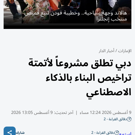
هالاند وجهة سياحية.. وخطيبة فودن تبيع قميص
منتخب إنجلترا
الإمارات
/
أخبار الدار
دبي تطلق مشروعاً لأتمتة
تراخيص البناء بالذكاء
الاصطناعي
9 أغسطس 2026 12:24 مساء
|
آخر تحديث:
9 أغسطس 13:05 2026
دقائق القراءة - 2
دقائق القراءة - 2
استمع
شارك