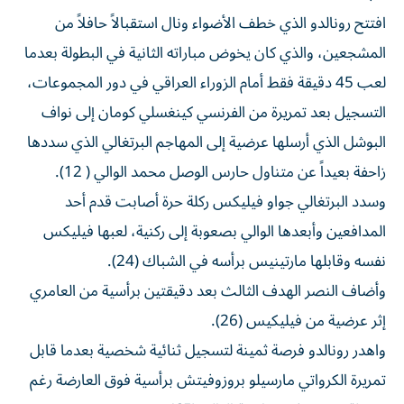
افتتح رونالدو الذي خطف الأضواء ونال استقبالاً حافلاً من
المشجعين، والذي كان يخوض مباراته الثانية في البطولة بعدما
لعب 45 دقيقة فقط أمام الزوراء العراقي في دور المجموعات،
التسجيل بعد تمريرة من الفرنسي كينغسلي كومان إلى نواف
البوشل الذي أرسلها عرضية إلى المهاجم البرتغالي الذي سددها
زاحفة بعيداً عن متناول حارس الوصل محمد الوالي ( 12).
وسدد البرتغالي جواو فيليكس ركلة حرة أصابت قدم أحد
المدافعين وأبعدها الوالي بصعوبة إلى ركنية، لعبها فيليكس
نفسه وقابلها مارتينيس برأسه في الشباك (24).
وأضاف النصر الهدف الثالث بعد دقيقتين برأسية من العامري
إثر عرضية من فيليكيس (26).
واهدر رونالدو فرصة ثمينة لتسجيل ثنائية شخصية بعدما قابل
تمريرة الكرواتي مارسيلو بروزوفيتش برأسية فوق العارضة رغم