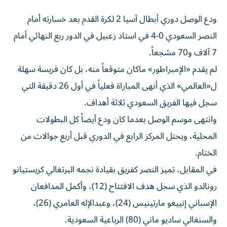
ودع الوصل دوري أبطال آسيا 2 لكرة القدم بعد خسارته أمام
النصر السعودي 0-4 في استاد زعبيل في الدور ربع النهائي أمام
7 آلاف و70 مشجعاً.
لم يقدم «الإمبراطور» ماكان متوقعاً منه، بل كان فريسة سهلة
ل«العالمي» الذي أنهى المباراة فعلياً في أول 26 دقيقة التي
سجل فيها الفريق السعودي ثلاثة أهداف.
وانتهى موسم الوصل بعدما كان ودع أيضاً كل البطولات
المحلية، ويحتل المركز الرابع في الدوري قبل أربع جوالات من
الختام.
في المقابل، تميز النصر كفريق بقيادة نجمه البرتغالي كريستيانو
رونالدو الذي سجل هدف الافتتاح (12)، وأكمل المدافعان
الإسباني إنييغو مارتينيس (24)، وعبدالإله العامري (26)،
والسنغالي ساديو ماني (80) الرباعية السعودية.