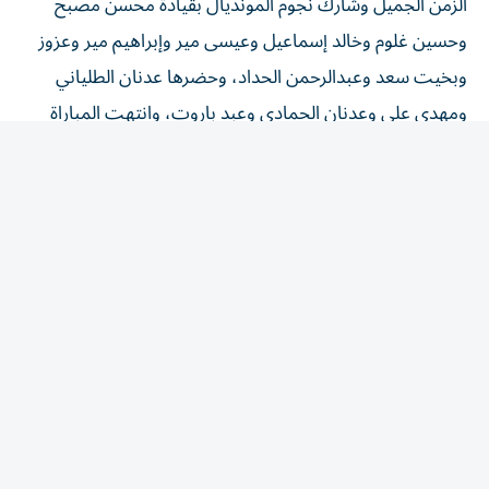
وحسين غلوم وخالد إسماعيل وعيسى مير وإبراهيم مير وعزوز
وبخيت سعد وعبدالرحمن الحداد، وحضرها عدنان الطلياني
ومهدي علي وعدنان الحمادي وعبد باروت، وانتهت المباراة
بالتعادل 1-1، سجل للفريق الأبيض هلال سعيد من تمريرة
نواف مبارك وتعادل الأحمر عن طريق محمد سرور من تمريرة
فيصل خليل، وحرس مرمى الفريقين وليد سالم وماجد ناصر
وجرت مراسم التتويج بحضور سعيد زعل آل علي رئيس اللجنة
المنظمة، ويوسف البلوشي نائب رئيس اللجنة المنظمة مدير
البطولة، وعبدالله فارس نائب رئيس اللجنة الإعلامية، وفيصل
عبدالله رئيس اللجنة الفنية.
وقدمت قيادة حرس الرئاسة درعاً تذكارية لاتحاد الإمارات لكرة
القدم، ونال حسن الحنطوبي حارس فريق حي جائزة أفضل
حارس مرمى، ونال ماتيوس جائزة أفضل لاعب، كما تم تكريم