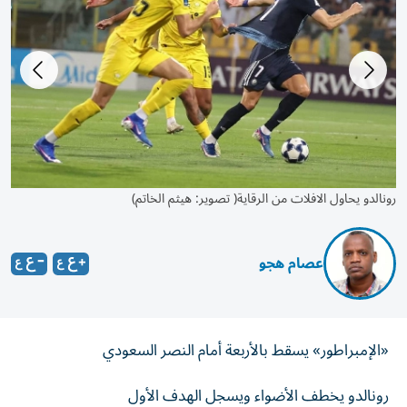
مباراة الوصل والنصر السعودي بطولة اسيا ٢ تصوير : هيثم الخاتم
رون
عصام هجو
«الإمبراطور» يسقط بالأربعة أمام النصر السعودي
رونالدو يخطف الأضواء ويسجل الهدف الأول