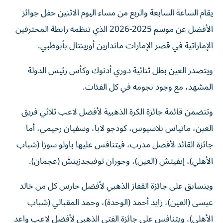
يقام الساعة السابعة والربع من مساء اليوم الاثنين حفل جوائز
الأفضل عن موسم 2025-2026 الذي تنظمه رابطة المحترفين
الإماراتية في قصر الإمارات ماندارين أورينتال بأبوظبي.
ويتصدر العين بطل ثنائية دوري أدنوك وكأس رئيس الدولة
المشهد، مع وجود نجومه في كل الفئات.
وتتضمن قائمة جائزة الكرة الذهبية لأفضل لاعب ثلاثي فريق
العين، ماتياس بلاسيوس، كودجو لابا، وسفيان رحيمي، أما
جائزة القائد لأفضل مدرب، فيتنافس عليها باولو سوزا (شباب
الأهلي)، إيفيتش (العين)، وجوران توفيجدزيتش (عجمان).
ويتسابق على جائزة القفاز الذهبي لأفضل حارس كل من خالد
عيسى (العين)، زايد أحمد (الوحدة)، وحمد المقبالي (شباب
الأهلي)، ويتنافس على جائزة الفتى الذهبي لأفضل لاعب واعد