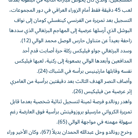
المشجعين، والذي كان يخوض مباراته الثانية في البطولة بعدما
لعب 45 دقيقة فقط أمام الزوراء العراقي في دور المجموعات،
التسجيل بعد تمريرة من الفرنسي كينغسلي كومان إلى نواف
البوشل الذي أرسلها عرضية إلى المهاجم البرتغالي الذي سددها
زاحفة بعيداً عن متناول حارس الوصل محمد الوالي (12).
وسدد البرتغالي جواو فيليكس ركلة حرة أصابت قدم أحد
المدافعين وأبعدها الوالي بصعوبة إلى ركنية، لعبها فيليكس
نفسه وقابلها مارتينيس برأسه في الشباك (24).
وأضاف النصر الهدف الثالث بعد دقيقتين برأسية من العامري
إثر عرضية من فيليكيس (26).
واهدر رونالدو فرصة ثمينة لتسجيل ثنائية شخصية بعدما قابل
تمريرة الكرواتي مارسيلو بروزوفيتش برأسية فوق العارضة رغم
سهولة مهمته في مواجهة الوالي (65).
وخرج رونالدو وحل عبدالله الحمدان بديلاً (67)، وكان الأخير وراء