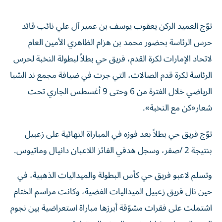
توّج العميد الركن يعقوب يوسف بن عمير آل علي نائب قائد
حرس الرئاسة بحضور محمد بن هزام الظاهري الأمين العام
لاتحاد الإمارات لكرة القدم، فريق حي بطلاً لبطولة النخبة لحرس
الرئاسة لكرة قدم الصالات، التي جرت في ضيافة مجمع ند الشبا
الرياضي خلال الفترة من 6 وحتى 9 أغسطس الجاري تحت
شعار«كن مع النخبة».
توّج فريق حي بطلاً بعد فوزه في المباراة النهائية على زعبيل
بنتيجة 2 /صفر، وسجل هدفي الفائز اللاعبان دانيال وماتيوس.
وتسلم لاعبو فريق حي كأس البطولة والميداليات الذهبية، في
حين نال فريق زعبيل الميداليات الفضية، وكانت مراسم الختام
اشتملت على فقرات مشوّقة أبرزها مباراة استعراضية بين نجوم
الزمن الجميل وشارك نجوم المونديال بقيادة محسن مصبح