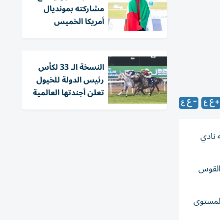
مشاركته بمونديال
أمريكا الخميس
النسخة الـ 33 لكأس
رئيس الدولة للخيول
تعلن أجندتها العالمية
 نادي
 القوس
المستوى