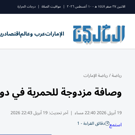
الاثنين ٢٧ صفر ١٤٤٨ ه - ١٠ أغسطس ٢٠٢٦
|
مواقيت الصلاة
|
درجات الحرارة
الإمارات
عرب وعالم
اقتصاد
ري
رياضة
/
رياضة الإمارات
وصافة مزدوجة للحمرية في دو
19 أبريل 2026 22:40 مساء
|
آخر تحديث:
19 أبريل 22:43 2026
دقائق القراءة - 1
استمع