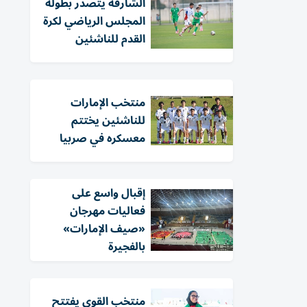
الشارقة يتصدر بطولة
المجلس الرياضي لكرة
القدم للناشئين
منتخب الإمارات
للناشئين يختتم
معسكره في صربيا
إقبال واسع على
فعاليات مهرجان
«صيف الإمارات»
بالفجيرة
منتخب القوى يفتتح