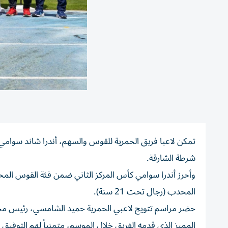
تمكن لاعبا فريق الحمرية للقوس والسهم، أندرا شاند سوامي
شرطة الشارقة.
وأحرز أندرا سوامي كأس المركز الثاني ضمن فئة القوس المح
المحدب (رجال تحت 21 سنة).
حضر مراسم تتويج لاعبي الحمرية حميد الشامسي، رئيس مجلس إ
المميز الذي قدمه الفريق خلال الموسم، متمنياً لهم التوفيق