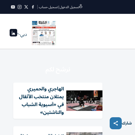
تسجيل الدخول
|
تسجيل حساب
دبي
--°
نرشح لكم
الهاجري والحميري
يمثلان منتخب الأثقال
في «آسيوية الشباب
والناشئين»
شارك