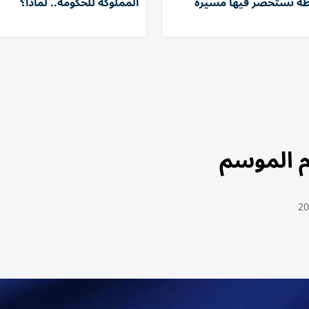
طة نستحضر فيها مسيرة
المملوكة للحكومة.. لماذا؟
وم الموسم