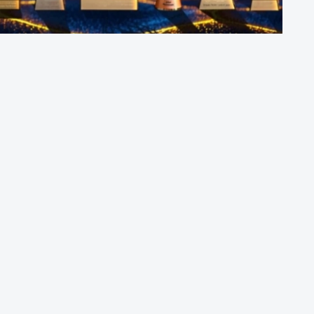
حفل جوائز الأفض
وال