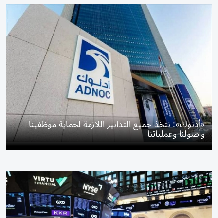
«أدنوك»: نتخذ جميع التدابير اللازمة لحماية موظفينا
وأصولنا وعملياتنا