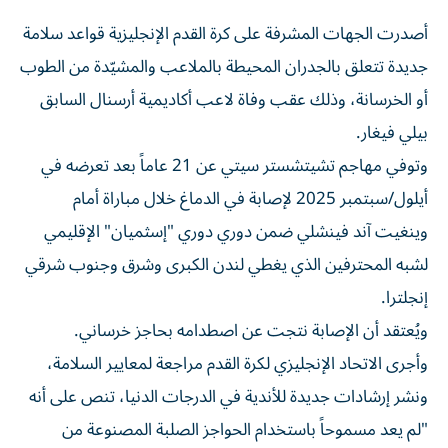
أصدرت الجهات المشرفة على كرة القدم الإنجليزية قواعد سلامة
جديدة تتعلق بالجدران المحيطة بالملاعب والمشيّدة من الطوب
أو الخرسانة، وذلك عقب وفاة لاعب أكاديمية أرسنال السابق
بيلي فيغار.
وتوفي مهاجم تشيتشستر سيتي عن 21 عاماً بعد تعرضه في
أيلول/سبتمبر 2025 لإصابة في الدماغ خلال مباراة أمام
وينغيت آند فينشلي ضمن دوري دوري "إسثميان" الإقليمي
لشبه المحترفين الذي يغطي لندن الكبرى وشرق وجنوب شرقي
إنجلترا.
ويُعتقد أن الإصابة نتجت عن اصطدامه بحاجز خرساني.
وأجرى الاتحاد الإنجليزي لكرة القدم مراجعة لمعايير السلامة،
ونشر إرشادات جديدة للأندية في الدرجات الدنيا، تنص على أنه
"لم يعد مسموحاً باستخدام الحواجز الصلبة المصنوعة من
الطوب أو البلوك الإسمنتي المفرغ أو الخرسانة حول الملاعب".