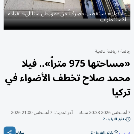
«أدنوك» تستقطب مصرفياً من «مورغان ستانلي» لقيادة
الاستثمارات
رياضة
/
رياضة عالمية
«مساحتها 975 متراً».. فيلا
محمد صلاح تخطف الأضواء في
تركيا
7 أغسطس 2026 20:38 مساء
|
آخر تحديث:
7 أغسطس 21:00 2026
دقائق القراءة - 2
دقائق القراءة - 2
شارك