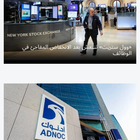
«وول ستريت» تنتعش بعد الانخفاض المفاجئ في
الوظائف