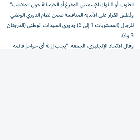
ويُطبق القرار على الأندية المنافسة ضمن نظام الدوري الوطني
للرجال (المستويات 1 إلى 6) ودوري السيدات الوطني (الدرجتان
3 و4).
وقال الاتحاد الإنجليزي، الجمعة: "يجب إزالة أي حواجز قائمة
مصنوعة من الطوب أو البلوك الإسمنتي المفرغ أو الخرسانة في
أقرب وقت معقول، أو تغطيتها بوسائل حماية مناسبة إذا
تعذرت إزالتها لأسباب إنشائية".
وتابع: "لقد أبلغنا الأندية في هذه المستويات بأنه يتعين عليها
اتخاذ إجراءات نتيجة لهذه التغييرات".
المقالة التالية