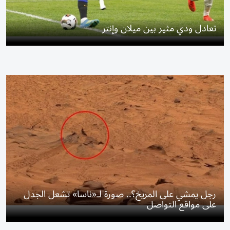
تعادل ودي مثير بين ميلان وإنتر
رجل يمشي على المريخ؟.. صورة لـ«ناسا» تشعل الجدل
على مواقع التواصل