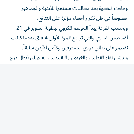
وجاءت الخطوة بعد مطالبات مستمرة للأندية والجماهير
خصوصاً في ظل تكرار أخطاء مؤثرة على النتائج.
وبحسب القرعة يبدأ الموسم الكروي ببطولة السوبر في 21
أغسطس الجاري والتي تجمع للمرة الأولى 4 فرق بعدما كانت
تقتصر على بطلي دوري المحترفين وكأس الأردن سابقاً.
ويدشن لقاء القطبين والغريمين التقليديين الفيصلي (بطل درع
الاتحاد) والوحدات (ثالث دوري المحترفين) بطولة كأس السوبر
في 21 أغسطس بينما يلتقي الحسين إربد حامل لقب دوري
المحترفين ولقب كأس الأردن مع الرمثا (رابع دوري المحترفين)
في اليوم التالي قبل مواجهة النهائي التي تجمع بين الفائزين من
المباراتين في 28 أغسطس.
وتفتتح قمة «الكلاسيكو» بين الفيصلي والوحدات أيضاً الجولة
الأولى من بطولة دوري المحترفين التي تنطلق في 3 سبتمبر في
وقت يلتقي حامل اللقب الحسين إربد مع الجزيرة الذي اختتم