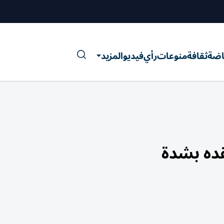
اضة
ثقافة
منوعات
رأي
فيديو
المزيد
قده بشدة