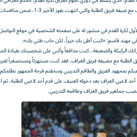
القدم، الذي ينشط في دوري نجوم العراق لكرة القدم، الحكم العراقي ال
مهند قاسم وطاقم تقنية الفيديو الذي قاد مباراة فريق الغراف مع ضيفه فريق الطلبة والتي انته
ول لكرة القدم في منشور له على صفحته الشخصية في موقع التواصل
راقي مهند قاسم: «كنت أظن بك خيراً، لكن خاب ظني بك».
الركيكة والضعيفة.. كنت مدافعاً وأثني على شخصيتك بقيادة المب
فريق الطلبة مع مضيفه فريق الغراف، فقد كنت مستهزئاً ومستصغراً لفري
تلاعبكم بمجهود الفريق والطاقم التدريبي وسحقتم فرحة الجمهور بظلمكم»
د أحد لاعبي الغراف بعد دخوله العنيف على قدم أحد لاعبي الطلبة، ثم
ثار غضب جماهير فريق الغراف وطاقمه التدريبي.