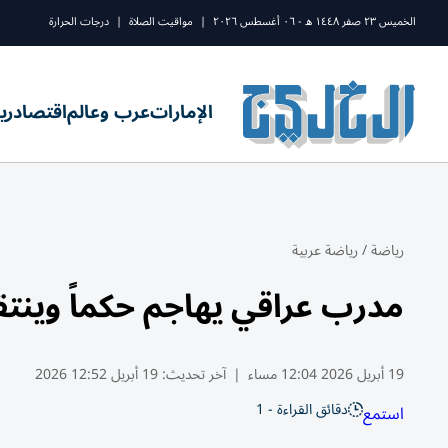
الخميس ٢٣ صفر ١٤٤٨ ه - ٠٦ أغسطس ٢٠٢٦
|
مواقيت الصلاة
|
درجات الحرارة
الإمارات
عرب وعالم
اقتصاد
ري
رياضة
/
رياضة عربية
مدرب عراقي يهاجم حكماً وينت
19 أبريل 2026 12:04 مساء
|
آخر تحديث:
19 أبريل 12:52 2026
دقائق القراءة - 1
استمع