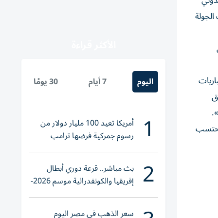
دولي
ت بفوز الأخير 3-1، ضمن منافسات الجولة
الأكثر قراءة
اريات
اليوم
7 أيام
30 يومًا
ق
.
1
أمريكا تعيد 100 مليار دولار من
 احتسب
رسوم جمركية فرضها ترامب
2
بث مباشر.. قرعة دوري أبطال
إفريقيا والكونفدرالية موسم 2026-
2027
سعر الذهب في مصر اليوم