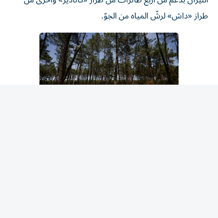
طراز «داش» لرشّ المياه من الجوّ.
رجل إطفاء في موقع حريق هائل بالقرب من "سان جان
ديلاك"، قرب بوردو في مقاطعة جيروند
وصرح متحدث باسم جهاز الإطفاء في لوزير بأن الجهود
المشتركة ساعدت في «احتواء الحريق وإنقاذ منزلين» كانا
مهددين بشكل مباشر.