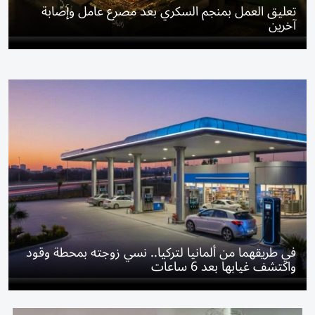
تعليق العمل بمنجم السكري بعد مصرع عامل وإصابة
آخرين
في طريقهما من ألمانيا لتركيا.. نسي زوجته بمحطة وقود
واكتشف غيابها بعد 6 ساعات