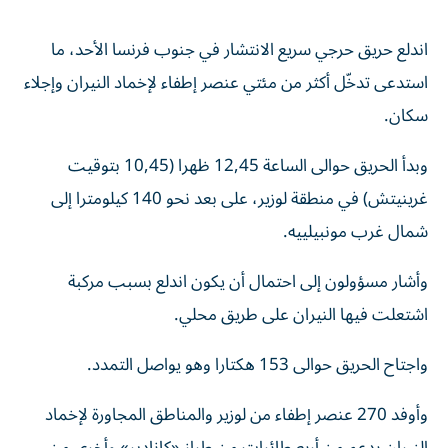
اندلع حريق حرجي سريع الانتشار في جنوب فرنسا الأحد، ما
استدعى تدخّل أكثر من مئتي عنصر إطفاء لإخماد النيران وإجلاء
سكان.
وبدأ الحريق حوالى الساعة 12,45 ظهرا (10,45 بتوقيت
غرينيتش) في منطقة لوزير، على بعد نحو 140 كيلومترا إلى
شمال غرب مونبيلييه.
وأشار مسؤولون إلى احتمال أن يكون اندلع بسبب مركبة
اشتعلت فيها النيران على طريق محلي.
واجتاح الحريق حوالى 153 هكتارا وهو يواصل التمدد.
وأوفد 270 عنصر إطفاء من لوزير والمناطق المجاورة لإخماد
النيران بدعم من أربع طائرات من طراز «كانادير» وأخرى من