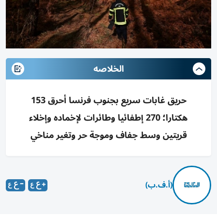
الخلاصه
حريق غابات سريع بجنوب فرنسا أحرق 153
هكتارا؛ 270 إطفائيا وطائرات لإخماده وإخلاء
قريتين وسط جفاف وموجة حر وتغير مناخي
(أ.ف.ب)