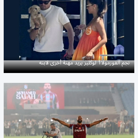
نجم الفورمولا1 لوكلير يريد مهنة أخرى لابنه