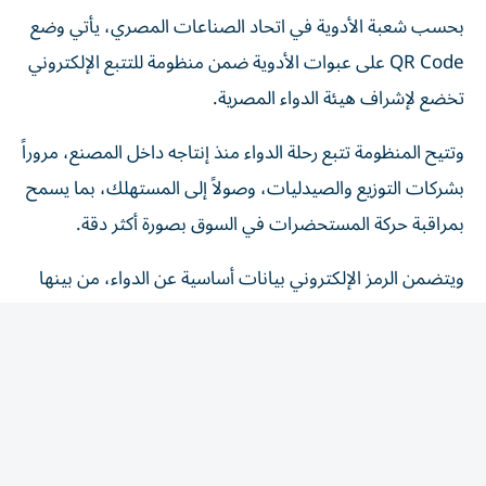
بحسب شعبة الأدوية في اتحاد الصناعات المصري، يأتي وضع
QR Code على عبوات الأدوية ضمن منظومة للتتبع الإلكتروني
تخضع لإشراف هيئة الدواء المصرية.
وتتيح المنظومة تتبع رحلة الدواء منذ إنتاجه داخل المصنع، مروراً
بشركات التوزيع والصيدليات، وصولاً إلى المستهلك، بما يسمح
بمراقبة حركة المستحضرات في السوق بصورة أكثر دقة.
ويتضمن الرمز الإلكتروني بيانات أساسية عن الدواء، من بينها
اسم المستحضر، وتاريخ التصنيع، وتاريخ انتهاء الصلاحية،
والسعر الرسمي المعتمد قانوناً.
ومن شأن هذه البيانات، وفقاً لعوف، الحد من محاولات
التلاعب ببيانات المستحضرات أو تغيير أسعارها بصورة غير
قانونية.