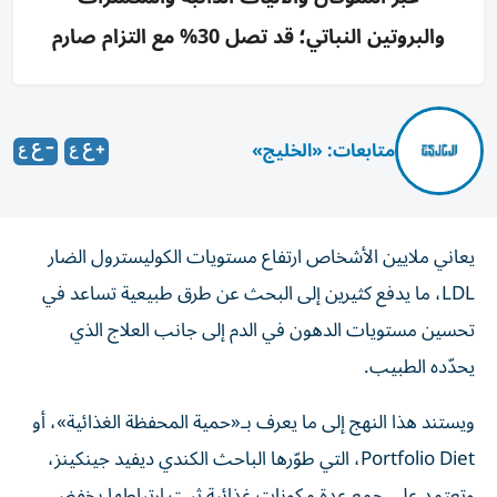
والبروتين النباتي؛ قد تصل 30% مع التزام صارم
متابعات: «الخليج»
يعاني ملايين الأشخاص ارتفاع مستويات الكوليسترول الضار
LDL، ما يدفع كثيرين إلى البحث عن طرق طبيعية تساعد في
تحسين مستويات الدهون في الدم إلى جانب العلاج الذي
يحدّده الطبيب.
ويستند هذا النهج إلى ما يعرف بـ«حمية المحفظة الغذائية»، أو
Portfolio Diet، التي طوّرها الباحث الكندي ديفيد جينكينز،
وتعتمد على جمع عدة مكونات غذائية ثبت ارتباطها بخفض