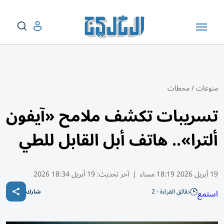
منوعات
/
محطات
تسريبات تكشف ملامح «آيفون
ألترا».. هاتف أبل القابل للطي
19 أبريل 2026 18:19 مساء
|
آخر تحديث:
19 أبريل 18:34 2026
دقائق القراءة - 2
استمع
شارك