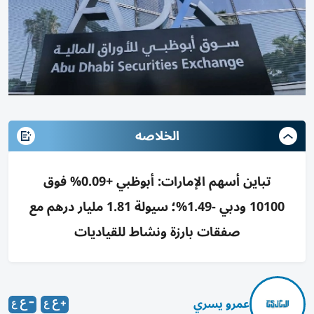
الخلاصه
تباين أسهم الإمارات: أبوظبي +0.09% فوق
10100 ودبي -1.49%؛ سيولة 1.81 مليار درهم مع
صفقات بارزة ونشاط للقياديات
عمرو يسري