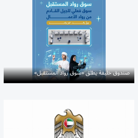
صندوق خليفة يطلق «سوق رواد المستقبل»