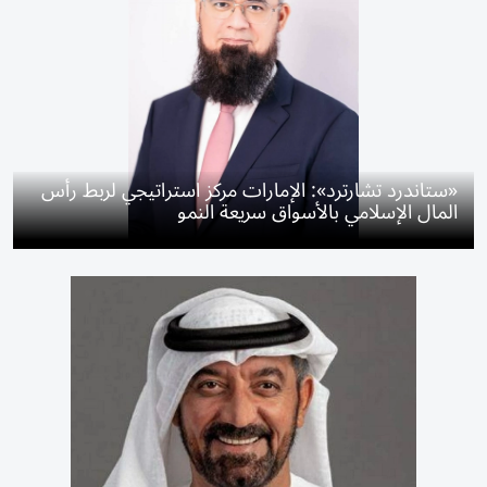
«ستاندرد تشارترد»: الإمارات مركز استراتيجي لربط رأس
المال الإسلامي بالأسواق سريعة النمو