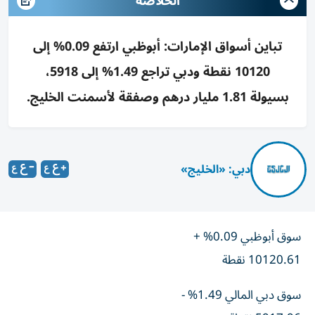
الخلاصه
تباين أسواق الإمارات: أبوظبي ارتفع 0.09% إلى
10120 نقطة ودبي تراجع 1.49% إلى 5918،
بسيولة 1.81 مليار درهم وصفقة لأسمنت الخليج.
دبي: «الخليج»
سوق أبوظبي 0.09% +
10120.61 نقطة
سوق دبي المالي 1.49% -