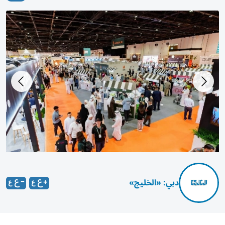
دبي: «الخليج»