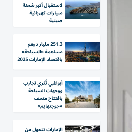
لاستقبال أكبر شحنة
سيارات كهربائية
صينية
251.3 مليار درهم
مساهمة «السياحة»
باقتصاد الإمارات 2025
أبوظبي تُثري تجارب
ووجهات السياحة
بافتتاح متحف
«جوجنهايم»
الإمارات تتحول من