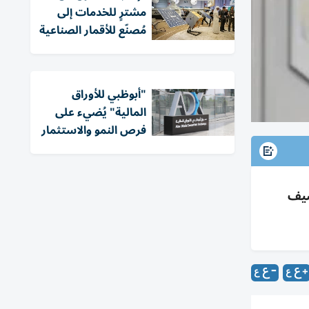
مشترٍ للخدمات إلى
مُصنّع للأقمار الصناعية
"أبوظبي للأوراق
المالية" يُضيء على
فرص النمو والاستثمار
شيف