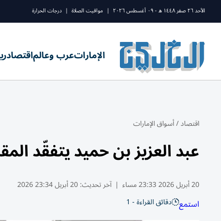
الأحد ٢٦ صفر ١٤٤٨ ه - ٠٩ أغسطس ٢٠٢٦
|
مواقيت الصلاة
|
درجات الحرارة
الإمارات
عرب وعالم
اقتصاد
ري
اقتصاد
/
أسواق الإمارات
عبد العزيز بن حميد يتفقّد الم
20 أبريل 2026 23:33 مساء
|
آخر تحديث:
20 أبريل 23:34 2026
دقائق القراءة - 1
استمع