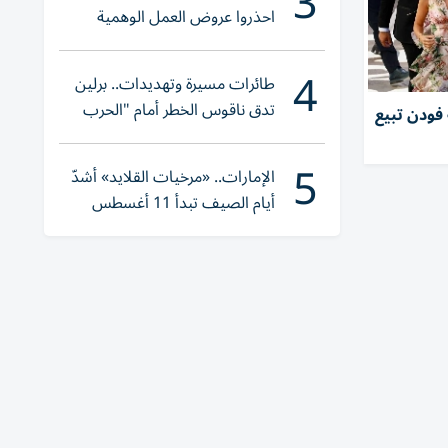
3
احذروا عروض العمل الوهمية
وتحققوا عبر «الباركود»
4
طائرات مسيرة وتهديدات.. برلين
تدق ناقوس الخطر أمام "الحرب
فودن تبيع
الهجينة"
5
الإمارات.. «مرخيات القلايد» أشدّ
أيام الصيف تبدأ 11 أغسطس