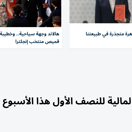
هرة متجذرة في طبيعتنا
هالاند وجهة سياحية.. وخطيبة 
قميص منتخب إنجلترا