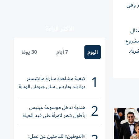
ز وفق
الأكثر قراءة
تثال
مشروع
رية.
اليوم
7 أيام
30 يومًا
1
كيفية مشاهدة مباراة مانشستر
يونايتد وباريس سان جيرمان الودية
والقنوات الناقلة
2
هندية تدخل موسوعة غينيس
بأطول شعر لامرأة على قيد الحياة
«التوطين» للباحثين عن عمل: