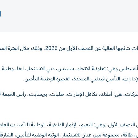
يترقب المستثمرون إعلان 46 شركة مدرجة في أسواق الإمارات نتائجها المالية عن النصف الأول من 6
ن المقرر أن تعلن 11 شركة نتائجها المالية يوم الاثنين 10 أغسطس وهي: تعاونية الاتحاد، سبينس، دبي للاستثمار، ايفا، وطنية
 تترقب الأسواق يوم الثلاثاء 11 أغسطس إعلان نتائج 7 شركات، هي: أملاك، تكافل الإمارات، طلبات، بريسايت، رأس 
 شركة نتائجها المالية عن النصف الأول، وهي: النعيم، الإثمار القابضة، الوطنية للتأمينات ال
ي، طاقة، مجموعة مير، عنان للاستثمار، الوثبة الوطنية للتأمين، الشارقة