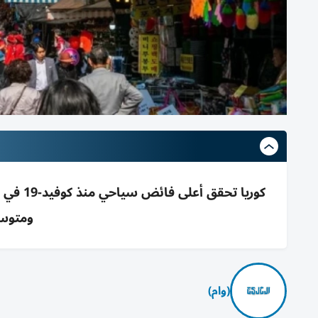
ومتوسط
(وام)