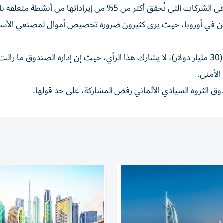
من 5% من إيراداتها من أنشطة متعلقة بالدفاع.
ين في أوروبا، حيث يرى كثيرون ضرورة تخصيص أموال لمصنعي الأس
وقالت ميكوس إن كينفو، الذي يشرف على 25.6 مليار يورو (30 مليار دولار)، لا يشارك هذا الرأي، حيث إن إدارة الصندوق 
الأمني.
دوق الثروة السيادي الألماني رفض المشاركة، على حد قولها.