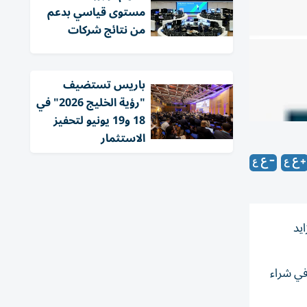
مستوى قياسي بدعم
من نتائج شركات
باريس تستضيف
"رؤية الخليج 2026" في
18 و19 يونيو لتحفيز
الاستثمار
يد
في شراء