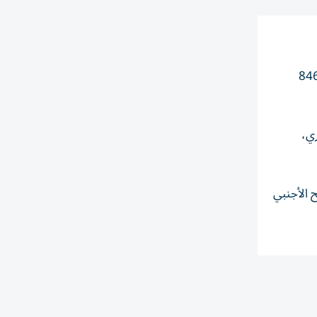
ة كوريا للسياحة أصدرتها اليوم وأوردتها وكالة أنباء يونهاب، بلغ الفائض 596 مليون دولار، مقارنة بعجز قدره 846
 الجاري،
فاق السائح الأجنبي