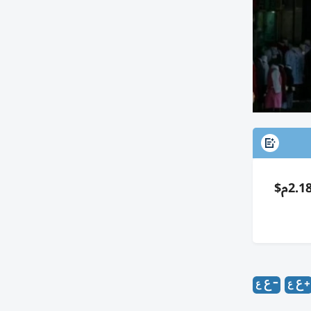
كوريا تحقق أعلى فائض سياحي منذ كوفيد-19 في يونيو بـ596م$ بعد عجز طويل؛ إيرادات 2.78م$ مقابل إنفاق 2.18م$