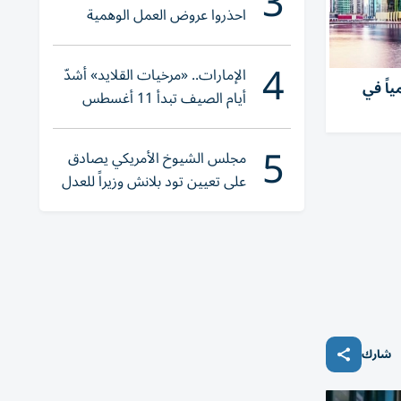
3
احذروا عروض العمل الوهمية
وتحققوا عبر «الباركود»
4
الإمارات.. «مرخيات القلايد» أشدّ
 دبي الـ14 عالمياً في
أيام الصيف تبدأ 11 أغسطس
5
مجلس الشيوخ الأمريكي يصادق
على تعيين تود بلانش وزيراً للعدل
شارك