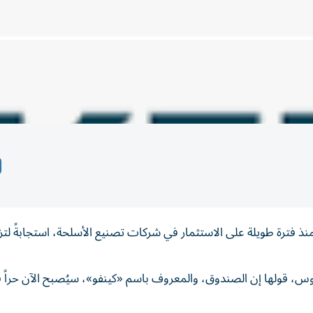
نذ فترة طويلة على الاستثمار في شركات تصنيع الأسلحة، استجابةً لتزا
كوس، قولها إن الصندوق، والمعروف باسم «كينفو»، سيُصبح الآن حراً 