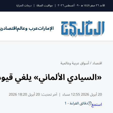
الأحد ٢٦ صفر ١٤٤٨ ه - ٠٩ أغسطس ٢٠٢٦
|
مواقيت الصلاة
|
درجات الحرارة
الإمارات
عرب وعالم
اقتصاد
ري
اقتصاد
/
أسواق عربية وعالمية
«السيادي الألماني» يلغي قيود
20 أبريل 2026 12:55 مساء
|
آخر تحديث:
20 أبريل 18:20 2026
دقائق القراءة - 1
استمع