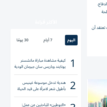
لحة
الأكثر قراءة
ما زالت تعتقد أن
اليوم
7 أيام
30 يومًا
1
كيفية مشاهدة مباراة مانشستر
يونايتد وباريس سان جيرمان الودية
والقنوات الناقلة
2
هندية تدخل موسوعة غينيس
بأطول شعر لامرأة على قيد الحياة
«التوطين» للباحثين عن عمل: