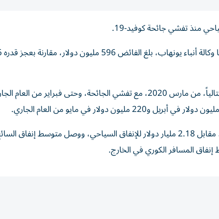
حي منذ تفشي جائحة كوفيد-19.
وبحسب بيانات منظم
وكان الميزان السياحي قد سجل عجزاً على مدى 72 شهراً متتالياً، من مارس 2020، مع تفشي الجائحة، وحتى فبراير من العام
وبلغت إيرادات السياحة في يونيو الماضي 2.78 مليار دولار، مقابل 2.18 مليار دولار للإنفاق السياحي، ووصل متوسط إن