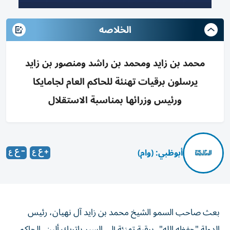
الخلاصه
محمد بن زايد ومحمد بن راشد ومنصور بن زايد
يرسلون برقيات تهنئة للحاكم العام لجامايكا
ورئيس وزرائها بمناسبة الاستقلال
أبوظبي: (وام)
بعث صاحب السمو الشيخ محمد بن زايد آل نهيان، رئيس
الدولة "حفظه الله"، برقية تهنئة إلى السير باتريك ألين، الحاكم