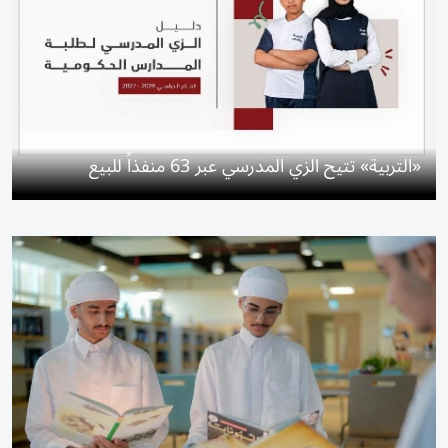
«التربية» تتيح الزي المدرسي عبر 63 منفذاً للبيع