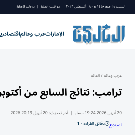
السبت ٢٥ صفر ١٤٤٨ ه - ٠٨ أغسطس ٢٠٢٦
|
مواقيت الصلاة
|
درجات الحرارة
الإمارات
عرب وعالم
اقتصاد
ري
عرب وعالم
/
العالم
ترامب: نتائج السابع من أكتوبر
20 أبريل 2026 19:24 مساء
|
آخر تحديث:
20 أبريل 20:19 2026
دقائق القراءة - 1
استمع