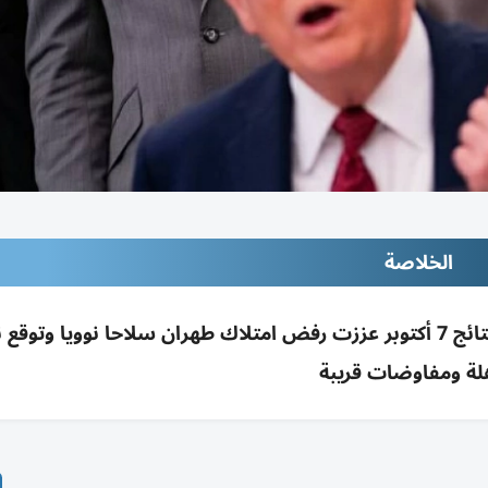
الخلاصة
ترامب: إسرائيل لم تقنعني بالحرب على إيران؛ نتائج 7 أكتوبر عززت رفض امتلاك طهران سلاحا نوويا وتو
ة ومفاوضات قريبة