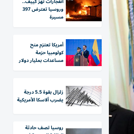
انفجارات تهز كييف..
وروسيا تعترض 397
مسيرة
أمريكا تعتزم منح
كولومبيا حزمة
مساعدات بمليار دولار
زلزال بقوة 5.5 درجة
يضرب ألاسكا الأمريكية
روسيا تصف حادثة