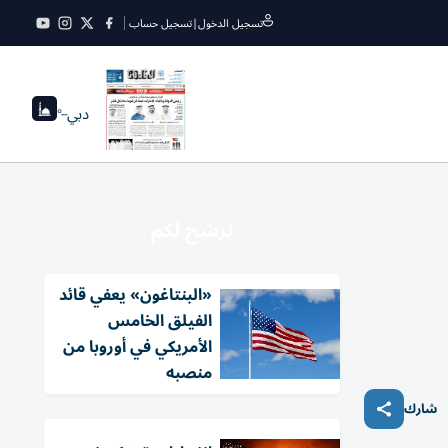
تسجيل الدخول
|
تسجيل حساب
دبي
--°
نرشح لكم
«البنتاغون» يعفي قائد
الفيلق الخامس
الأمريكي في أوروبا من
منصبه
شارك