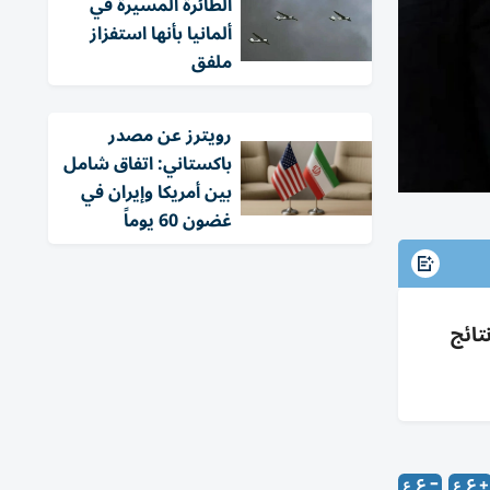
الطائرة المسيرة في
ألمانيا بأنها استفزاز
ملفق
‏رويترز عن مصدر
باكستاني: اتفاق شامل
بين أمريكا وإيران في
غضون 60 يوماً
قع نتائج