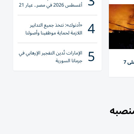
3
أغسطس 2026 في مصر.. عيار 21
يقترب من هذا الرقم
4
«أدنوك»: نتخذ جميع التدابير
اللازمة لحماية موظفينا وأصولنا
وعملياتنا
5
الإمارات تُدين التفجير الإرهابي في
جرمانا السورية
روسيا تشن هجمات متزامنة على 7
منصبه