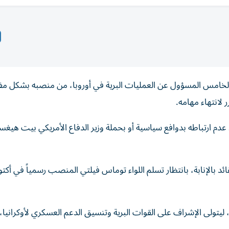
ق الخامس المسؤول عن العمليات البرية في أوروبا، من منصبه بشكل م
 لانتهاء مهامه.
كد عدم ارتباطه بدوافع سياسية أو بحملة وزير الدفاع الأمريكي بيت هيغ
قائد بالإنابة، بانتظار تسلم اللواء توماس فيلتي المنصب رسمياً في أكتو
كان الفريق كوستانزا قد تسلم قيادة الفيلق في إبريل 2024، ليتولى الإشراف على القوات البرية وتنسيق الدعم العسكري لأوكراني