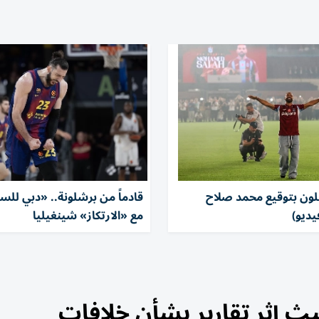
فلون بتوقيع محمد صلاح
قادماً من برشلونة.. «دبي للس
يديو)
مع «الارتكاز» شينغيليا
 إثر تقارير بشأن خلافات