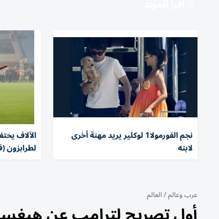
اقرأ المزيد
نجم الفورمولا1 لوكلير يريد مهنة أخرى
الآلاف يحت
لابنه
لطرابزون (ف
عرب وعالم
/
العالم
أول تصريح لترامب عن هيغسيث