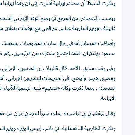
وذكرت الشبكة أن مصادر إيرانية أشارت إلى أن وفداً إيرانياً 
وبحسب المصادر، من المرجح أن يضم الوفد الإيراني الشخصي
قاليباف ووزير الخارجية عباس عراقجي مع توقعات بإعلان م
وأضافت المصادر أنه في حال سارت المفاوضات بسلاسة، ووافق
مسعود بزشكيان، لعقد اجتماع مشترك بين الرئيسين، يتم خلاله
وفي وقت سابق، الأحد، قال قاليباف إن الجانبين، الإيراني و
ومضيق هرمز. وأوضح، في تصريحات للتلفزيون الإيراني، أنه خل
المتحدة»، بينما ذكرت وكالة «تسنيم» شبه الرسمية للأنباء أ
الإيرانية.
وقال بزشكيان إن ترامب لا يملك مبرراً لحرمان إيران من حقو
وذكرت الخارجية الباكستانية، أن نائب رئيس الوزراء ووزير الخار