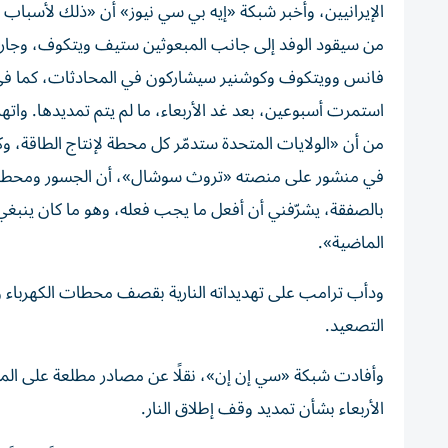
الإيرانيين، وأخبر شبكة «إيه بي سي نيوز» أن «ذلك لأسباب 
من سيقود الوفد إلى جانب المبعوثين ستيف ويتكوف، وجاريد 
فانس وويتكوف وكوشنير سيشاركون في المحادثات، كما في ال
استمرت أسبوعين، بعد غد الأربعاء، ما لم يتم تمديدها. وات
من أن «الولايات المتحدة ستدمّر كل محطة لإنتاج الطاقة، وك
في منشور على منصته «تروث سوشال»، أن الجسور ومحطات 
بالصفقة، يشرّفني أن أفعل ما يجب فعله، وهو ما كان ينبغي ع
الماضية».
ودأب ترامب على تهديداته النارية بقصف محطات الكهرباء و
التصعيد.
وأفادت شبكة «سي إن إن»، نقلًا عن مصادر مطلعة على المفا
الأربعاء بشأن تمديد وقف إطلاق النار.