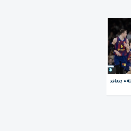
لة» يتعاقد