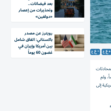
بعد فيضانات..
وتحذيرات من إعصار
«دولفين»
‏رويترز عن مصدر
باكستاني: اتفاق شامل
بين أمريكا وإيران في
غضون 60 يوماً
لمحادثات
، ولم
يكية إلى