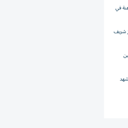
هنة في
از شريف
لتين
شهد