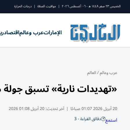
الخميس ٢٣ صفر ١٤٤٨ ه - ٠٦ أغسطس ٢٠٢٦
|
مواقيت الصلاة
|
درجات الحرارة
الإمارات
عرب وعالم
اقتصاد
ري
عرب وعالم
/
العالم
«تهديدات نارية» تسبق جولة 
20 أبريل 2026 01:07 صباحًا
|
آخر تحديث:
20 أبريل 01:08 2026
دقائق القراءة - 3
استمع