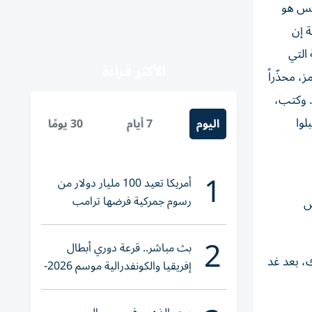
انس هو
ة إن
التي
الأكثر قراءة
، محذّراً
. وكتب،
وا
اليوم
7 أيام
30 يومًا
1
أمريكا تعيد 100 مليار دولار من
رسوم جمركية فرضها ترامب
ض
2
بث مباشر.. قرعة دوري أبطال
، بعد غد
إفريقيا والكونفدرالية موسم 2026-
2027