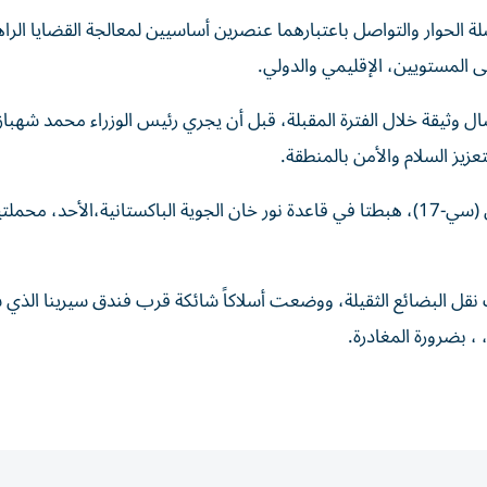
ة الحوار والتواصل باعتبارهما عنصرين أساسيين لمعالجة القضايا الرا
 المستويين، الإقليمي والدولي.
ال وثيقة خلال الفترة المقبلة، قبل أن يجري رئيس الوزراء محمد شهب
تعزيز السلام والأمن بالمنطقة.
وذكر مصدران أمنيان باكستانيان أن طائرتي شحن أمريكيتين (سي-17)، هبطتا في قاعدة نور خان الجوية الباكستانية،الأحد، محم
نقل البضائع الثقيلة، ووضعت أسلاكاً شائكة قرب فندق سيرينا الذي 
 ، بضرورة المغادرة.