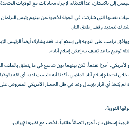
سيصل إلى باكستان، غداً الثلاثاء، لإجراء محادثات مع الولايات المتحدة.
ات نفسها التي شاركت في الجولة الأخيرة،من بينهم رئيس البرلمان
شترك لتمديد وقف إطلاق النار.
 ترامب على التوجه إلى إسلام آباد، فقد يشارك أيضاً الرئيس الإير
 توقيع ما قد يُعرف بـ«إعلان إسلام آباد».
الأمريكي، أحرزا تقدماً، لكن بينهما بون شاسع في ما يتعلق بالملف ال
ال اجتماع إسلام آباد الماضي، أكدنا أنه «ليست لدينا أي ثقة بالولاي
نه لم يُتخذ أي قرار بإرسال وفد في ظل الحصار الأمريكي المفروض على 
قها النووية.
جية إسحاق دار، أجرى اتصالاً هاتفياً، الأحد، مع نظيره الإيراني.