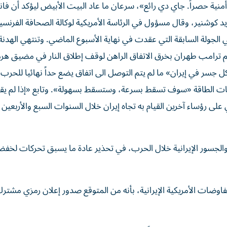
أمنية حصراً. جاي دي رائع»، سرعان ما عاد البيت الأبيض ليؤكد أن ف
كوشنير، وقال مسؤول في الرئاسة الأمريكية لوكالة الصحافة الفرنسي
جولة السابقة التي عقدت في نهاية الأسبوع الماضي. وتنتهي الهدنة 
هم ترامب طهران بخرق الاتفاق الراهن لوقف إطلاق النار في مضيق هرمز
ل جسر في إيران» ما لم يتم التوصل الى اتفاق يضع حداً نهائيا للحرب
الطاقة «سوف تسقط بسرعة، وستسقط بسهولة». وتابع «إذا لم يقبل
لى رؤساء آخرين القيام به تجاه إيران خلال السنوات السبع والأربعين
الجسور الإيرانية خلال الحرب، في تحذير عادة ما يسبق تحركات لخف
وضات الأمريكية الإيرانية، بأنه من المتوقع صدور إعلان رمزي مشترك