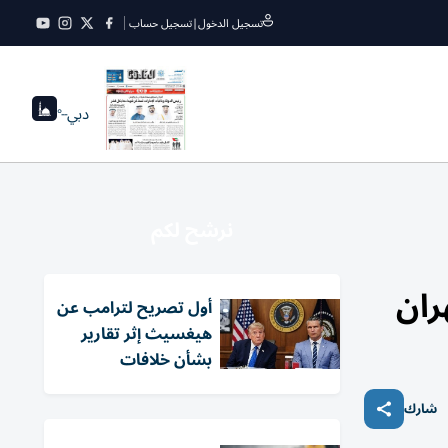
تسجيل الدخول
|
تسجيل حساب
دبي
--°
نرشح لكم
ران
أول تصريح لترامب عن
هيغسيث إثر تقارير
بشأن خلافات
شارك