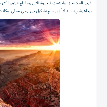
بيداهوشي» استناداً إلى اسم تشكيل جيولوجي محلي. وكانت ا