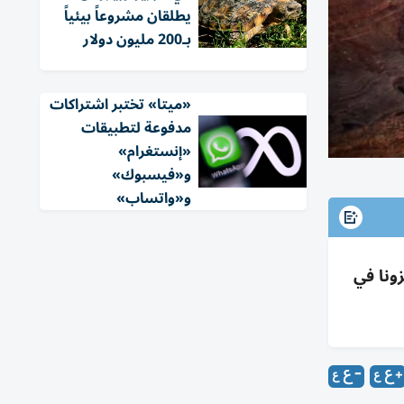
يطلقان مشروعاً بيئياً
بـ200 مليون دولار
«ميتا» تختبر اشتراكات
مدفوعة لتطبيقات
«إنستغرام»
و«فيسبوك»
و«واتساب»
ونا في