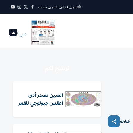
تسجيل الدخول
|
تسجيل حساب
دبي
--°
نرشح لكم
الصين تصدر أدق
أطلس جيولوجي للقمر
شارك