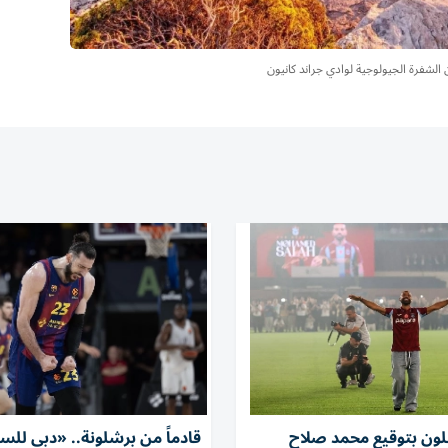
 الشفرة الجيولوجية لوادي جراند كانيون
فلون بتوقيع محمد صلاح
قادماً من برشلونة.. «دبي للس