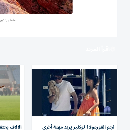
علماء يفكون
اقرأ المزيد
نجم الفورمولا1 لوكلير يريد مهنة أخرى
الآلاف يحت