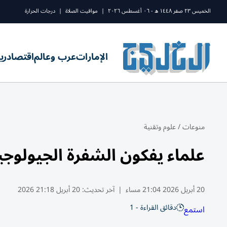
الخميس ٢٣ صفر ١٤٤٨ ه - ٠٦ أغسطس ٢٠٢٦
|
مواقيت الصلاة
|
درجات الحرارة
الإمارات
عرب وعالم
اقتصاد
ري
منوعات
/
علوم وتقنية
علماء يفكون الشفرة الجيولوجية
20 أبريل 2026 21:04 مساء
|
آخر تحديث:
20 أبريل 21:18 2026
دقائق القراءة - 1
استمع