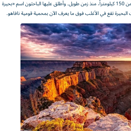
غرب المكسيك. واختفت البحيرة، التي ربما بلغ عرضها أكثر من 150 كيلومتراً، منذ زمن طويل. وأطلق عليها الباحثون اسم «بحيرة
لبحيرة تقع في الأغلب فوق ما يعرف الآن بمحمية قومية نافاهو.