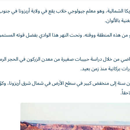
كا الشمالية، وهو معلم جيولوجي خلاب يقع في ولاية أريزونا في جنو
نية بالألوان.
و من هذه المنطقة ووقته. ‌ونحت النهر هذا الوادي بفضل قوته المستمر
ماضي من ​خلال دراسة حبيبات صغيرة من معدن الزركون في الحجر الرم
ات بركانية منذ زمن بعيد.
لدراسة إلى ‌أن النهر بدأ يتدفق منذ حوالي 6.6 مليون سنة إلى منخفض كبير في سطح الأرض في شمال شرق أريزونا،
قاً.