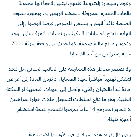
وعرض سيجارة إلكترونية عليهم، ليتبين لاحقاً أنها محقونة
بالمادة المخدرة المعروفة بـ«مخدر الزومبي»، وبمجرد سقوط
الضحية فاقداً للوعي، يستغل اللصوص فرصة الوصول إلى
الهاتف لفتح الحسابات البنكية عبر تقنيات التعرف على الوجه
وتحويل مبالغ مالية ضخمة، كما حدث في واقعة سرقة 7000
جنيه إسترليني من أحد الضحايا.
ولا تقتصر مخاطر هذه الممارسة على الجانب الجنائي، بل تمتد
لتشكل تهديداً مباشراً لحياة الضحايا، إذ تؤدي المادة إلى أعراض
حادة تبدأ بالغثيان والقيء وتصل إلى النوبات العصبية أو السكتة
القلبية، وهو ما دفع السلطات لتسجيل حالات خطِرة لمراهقين
لا تتجاوز أعمارهم 14 عاماً تعرضوا للتسمم نتيجة استخدام
أجهزة ملوثة.
وفي ظل تزايد هذه الحوادث في الأوساط الاجتماعية