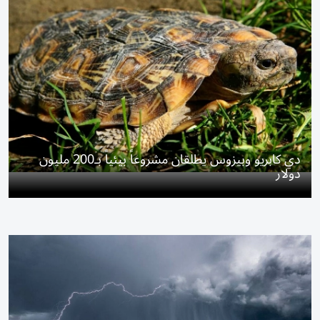
دي كابريو وبيزوس يطلقان مشروعاً بيئياً بـ200 مليون
دولار