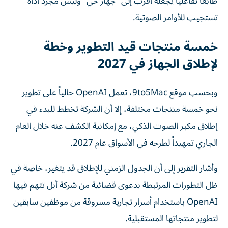
طابعاً تفاعلياً يجعله أقرب إلى "جهاز حي" وليس مجرد أداة
تستجيب للأوامر الصوتية.
خمسة منتجات قيد التطوير وخطة
لإطلاق الجهاز في 2027
وبحسب موقع 9to5Mac، تعمل OpenAI حالياً على تطوير
نحو خمسة منتجات مختلفة، إلا أن الشركة تخطط للبدء في
إطلاق مكبر الصوت الذكي، مع إمكانية الكشف عنه خلال العام
الجاري تمهيداً لطرحه في الأسواق عام 2027.
وأشار التقرير إلى أن الجدول الزمني للإطلاق قد يتغير، خاصة في
ظل التطورات المرتبطة بدعوى قضائية من شركة أبل تتهم فيها
OpenAI باستخدام أسرار تجارية مسروقة من موظفين سابقين
لتطوير منتجاتها المستقبلية.