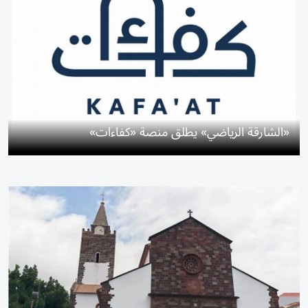
«الشارقة الرياضي» يطلق منصة «كفاءات»