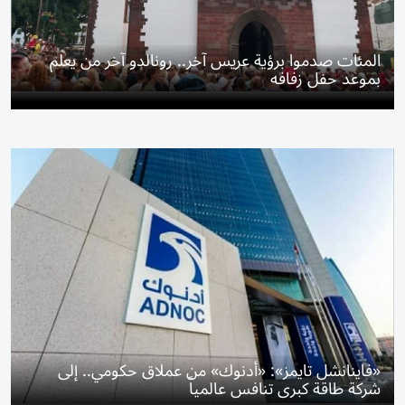
المئات صدموا برؤية عريس آخر.. رونالدو آخر من يعلم
بموعد حفل زفافه
«فاينانشل تايمز»: «أدنوك» من عملاق حكومي.. إلى
شركة طاقة كبرى تنافس عالمياً