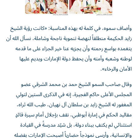
وأضاف سموه، في كلمة له بهذه المناسبة: «كانت رؤية الشيخ
زايد الحكيمة منطلقاً لنهضة تنموية ناجحة وشاملة، نسأل الله أن
يتغمده بواسع رحمته وأن يجزيه عنا خير الجزاء على ما قدمه
لوطنه وشعبه وأمته وأن يحفظ دولة الإمارات ويديم عليها
الأمان والرخاء».
وقال صاحب السمو الشيخ حمد بن محمد الشرقي عضو
المجلس الأعلى حاكم الفجيرة، إنه في الذكرى الستين لتولي
المغفور له الشيخ زايد بن سلطان آل نهيان، طيب الله ثراه،
مقاليد الحكم في إمارة أبوظبي، نقف بإجلال أمام سيرة قائدٍ
استثنائي لم يكتفِ ببناء دولة، بل شيّد مدرسةً في القيادة
والإنسانية، وأرسى نموذجاً حضارياً أصبحت الإمارات بفضله