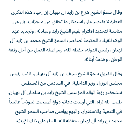
وقال سموّ الشيخ هزاع بن زايد آل نهيان إن إحياء هذه الذكرى
العطرة لا يقتصر على استذكار ما تحقق من منجزات، بل هي
مناسبة لتجديد الالتزام بقيم الشيخ زايد ومبادئه، وتجديد عهد
الولاء للقيادة الحكيمة لصاحب السموّ الشيخ محمد بن زايد آل
نهيان، رئيس الدولة، حفظه الله، ومواصلة العمل من أجل رفعة
الوطن، وخدمة أبنائه.
وقال الفريق سموّ الشيخ سيف بن زايد آل نهيان، نائب رئيس
مجلس الوزراء وزير الداخلية: في السادس من أغسطس
نستحضر رؤية الوالد المؤسس الشيخ زايد بن سلطان آل نهيان،
طيب الله ثراه، التي أرست دعائم دولةٍ أصبحت نموذجاً عالمياً
في التنمية والاستقرار، واليوم يواصل صاحب السمو الشيخ
محمد بن زايد آل نهيان، حفظه الله، البناء على ذلك الإرث،