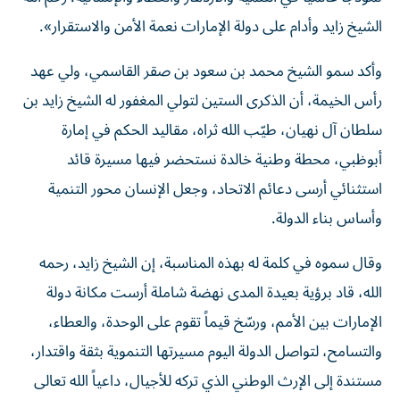
الشيخ زايد وأدام على دولة الإمارات نعمة الأمن والاستقرار».
وأكد سمو الشيخ محمد بن سعود بن صقر القاسمي، ولي عهد
رأس الخيمة، أن الذكرى الستين لتولي المغفور له الشيخ زايد بن
سلطان آل نهيان، طيّب الله ثراه، مقاليد الحكم في إمارة
أبوظبي، محطة وطنية خالدة نستحضر فيها مسيرة قائد
استثنائي أرسى دعائم الاتحاد، وجعل الإنسان محور التنمية
وأساس بناء الدولة.
وقال سموه في كلمة له بهذه المناسبة، إن الشيخ زايد، رحمه
الله، قاد برؤية بعيدة المدى نهضة شاملة أرست مكانة دولة
الإمارات بين الأمم، ورسّخ قيماً تقوم على الوحدة، والعطاء،
والتسامح، لتواصل الدولة اليوم مسيرتها التنموية بثقة واقتدار،
مستندة إلى الإرث الوطني الذي تركه للأجيال، داعياً الله تعالى