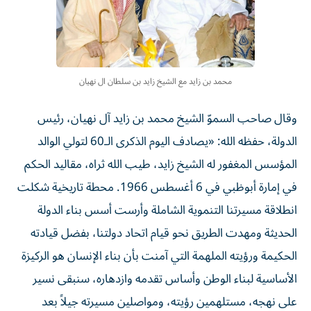
محمد بن زايد مع الشيخ زايد بن سلطان ال نهيان
وقال صاحب السموّ الشيخ محمد بن زايد آل نهيان، رئيس
الدولة، حفظه الله: «يصادف اليوم الذكرى الـ60 لتولي الوالد
المؤسس المغفور له الشيخ زايد، طيب الله ثراه، مقاليد الحكم
في إمارة أبوظبي في 6 أغسطس 1966. محطة تاريخية شكلت
انطلاقة مسيرتنا التنموية الشاملة وأرست أسس بناء الدولة
الحديثة ومهدت الطريق نحو قيام اتحاد دولتنا، بفضل قيادته
الحكيمة ورؤيته الملهمة التي آمنت بأن بناء الإنسان هو الركيزة
الأساسية لبناء الوطن وأساس تقدمه وازدهاره، سنبقى نسير
على نهجه، مستلهمين رؤيته، ومواصلين مسيرته جيلاً بعد