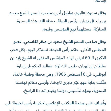
رسالته.
وقال سموه: «اليوم، يواصل أخي صاحب السمو الشيخ محمد
بن زايد آل نهيان، رئيس الدولة، حفظه الله، هذه المسيرة
المباركة، مستلهماً نهج المؤسس وقيمه.
وقال صاحب السمو الشيخ سعود بن صقر القاسمي، عضو
المجلس الأعلى، حاكم رأس الخيمة: نستذكر اليوم، بكل فخر،
الذكرى الـ 60 لتولي الوالد المؤسّس المغفور له الشيخ زايد بن
سلطان آل نهيان، طيب الله ثراه، مقاليد الحكم في إمارة
أبوظبي، في 6 أغسطس 1966، وهي محطة وطنية خالدة،
مثّلت بداية عهدٍ غيّر مجرى تاريخنا، وأرسى دعائم نهضتنا
التنموية، ومهّد لتأسيس دولتنا وقيام اتحادنا الراسخ.
وأضاف على صفحة المكتب الإعلامي لحكومة رأس الخيمة: في