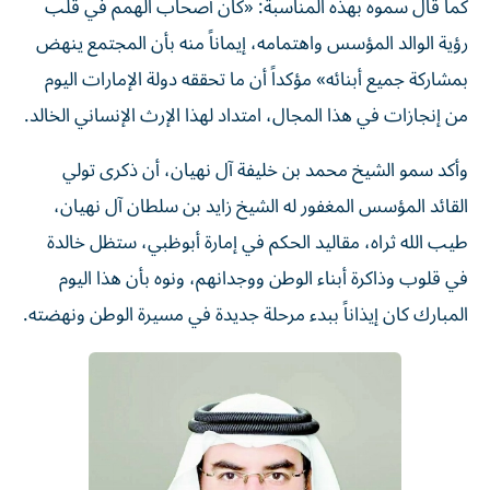
كما قال سموه بهذه المناسبة: «كان أصحاب الهمم في قلب
رؤية الوالد المؤسس واهتمامه، إيماناً منه بأن المجتمع ينهض
بمشاركة جميع أبنائه» مؤكداً أن ما تحققه دولة الإمارات اليوم
من إنجازات في هذا المجال، امتداد لهذا الإرث الإنساني الخالد.
وأكد سمو الشيخ محمد بن خليفة آل نهيان، أن ذكرى تولي
القائد المؤسس المغفور له الشيخ زايد بن سلطان آل نهيان،
طيب الله ثراه، مقاليد الحكم في إمارة أبوظبي، ستظل خالدة
في قلوب وذاكرة أبناء الوطن ووجدانهم، ونوه بأن هذا اليوم
المبارك كان إيذاناً ببدء مرحلة جديدة في مسيرة الوطن ونهضته.