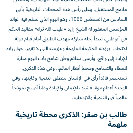
ملامح المستقبل، وعلى رأس هذه المحطات التاريخية يأتي
السادس من أغسطس 1966، وهو اليوم الذي تسلم فيه الوالد
المؤسس المغفور له الشيخ زايد «طيب الله ثراه» مقاليد الحكم
في أبوظبي، لتبدأ رحلة مباركة مهدت الطريق أمام قيام دولة
الاتحاد.. برؤيته الحكيمة الملهمة وعزيمته التي لا تقهر، حول زايد
الإرادة إلى واقع، وأرسى دعائم وطن شامخ بات اليوم منارة
للعطاء والتسامح ومحط أنظار العالم.. وفي هذه الذكرى،
نستحضر قائداً رأى في الإنسان منطلق التنمية وغايتها، وفي
الوحدة أعظم قوة، فشيد بالإيمان والإرادة وطناً أصبح نموذجاً
عالمياً في التنمية والازدهار».
طالب بن صقر: الذكرى محطة تاريخية
ملهمة