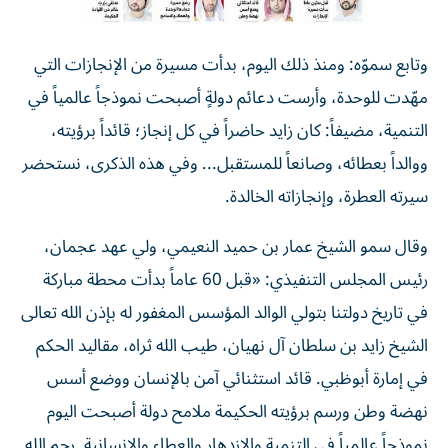
وتابع سموّه: ومنذ ذلك اليوم، بدأت مسيرة من الإنجازات التي
مهّدت للوحدة، وأرست دعائم دولةٍ أصبحت نموذجاً عالمياً في
التنمية، مضيفاً: كان زايد حاضراً في كل إنجاز؛ قائداً برؤيته،
ووالداً بعطائه، وصانعاً للمستقبل... وفي هذه الذكرى، نستحضر
سيرته العطرة، وإنجازاته الخالدة.
وقال سمو الشيخ عمار بن حميد النعيمي، ولي عهد عجمان،
رئيس المجلس التنفيذي: «قبل 60 عاماً بدأت محطة مباركة
في تاريخ دولتنا بتولي الوالد المؤسس المغفور له بإذن الله تعالى
الشيخ زايد بن سلطان آل نهيان، طيب الله ثراه، مقاليد الحكم
في إمارة أبوظبي. قائد استثنائي آمن بالإنسان ووضع أسس
نهضة وطن ورسم برؤيته الحكيمة ملامح دولة أصبحت اليوم
نموذجاً عالمياً في التنمية والازدهار والعطاء والإنسانية. رحم الله