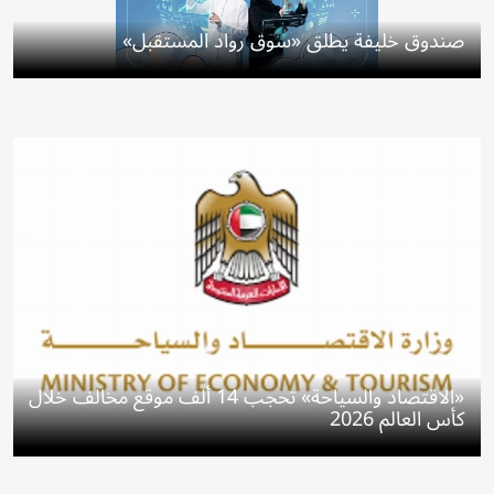
صندوق خليفة يطلق «سوق رواد المستقبل»
«الاقتصاد والسياحة» تحجب 14 ألف موقع مخالف خلال
كأس العالم 2026