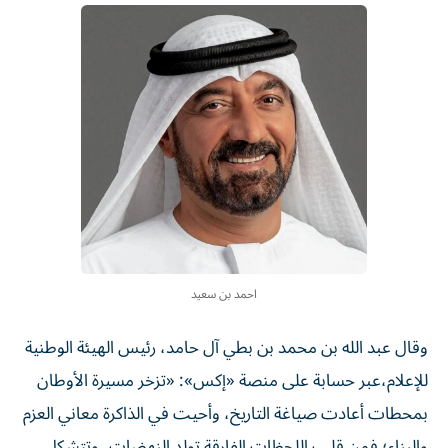
احمد بن سعيد
وقال عبد الله بن محمد بن بطي آل حامد، رئيس الهيئة الوطنية
للإعلام،عبر حسابة على منصة «إكس»: «تزخر مسيرة الأوطان
بمحطات أعادت صياغة التاريخ، وأحيت في الذاكرة معاني العزم
والبناء؛ فمن قلب اللحظات الفارقة تولد النهضات، وتتشكل