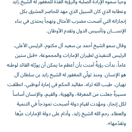
وحيا سموه الإرادة الصلبة والرؤية الفذة للمغفور له الشيخ زايد
وعطاءه الذي كان السبيل الذي مهد للحاضر المشرق بكل
إنجازاته التي أضحت مضرب الأمثال ونهجاً يحتذى في بناء
الإنســـان وتأسيس الدول وتقدم الأوطان.
وقال سمو الشيخ أحمد بن سعيد آل مكتوم، الرئيس الأعلى،
الرئيس التنفيذي لطيران الإمارات والمجموعة، «قبل ستين
عاماً، بدأت رؤيةٌ آمنت بأن أعظم ما يمكن أن يورّثه القائد لوطنه
هو الإنسان. ومنذ تولّي المغفور له الشيخ زايد بن سلطان آل
نهيان، طيب الله ثراه، مقاليد الحكم في إمارة أبوظبي، انطلقت
مسيرةٌ جعلت من المعرفة، والهوية، والقيم، والإنسان أساساً
لكل إنجاز، ومهّدت لقيام دولة أصبحت نموذجاً في التنمية
والعطاء. رحم الله الشيخ زايد، وأدام على دولة الإمارات عزّها
وتقدّمها».