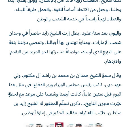
ذلك التاريخ، انطلقت رؤية قائد آمن بالإنسان، ووثق بقدرة أبناء
وطننا، وجعل من الاتحاد أساساً للقوة، والعمل طريقاً للبناء،
والعطاء نهجاً راسخاً في خدمة الشعب والوطن
واليوم، بعد ستة عقود، يظل إرث الشيخ زايد حاضراً في وجدان
شعب الإمارات، ومنارةً تهتدي بها أجيالنا، وتمضي دولتنا بثقة
على النهج الذي أرساه، مواصلةً مسيرتها نحو المزيد من التقدم
والازدهار.
وقال سموّ الشيخ حمدان بن محمد بن راشد آل مكتوم، ولي
عهد دبي، نائب رئيس مجلس الوزراء وزير الدفاع: في مثل هذا
اليوم قبل ستين عاماً، كانت أرضنا وشعبنا على موعد مع لحظةٍ
غيّرت مجرى التاريخ... ذكرى تسلّم المغفور له الشيخ زايد بن
سلطان، طيّب الله ثراه، مقاليد الحكم في إمارة أبوظبي.