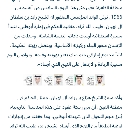
منطقة الظفرة: «في مثل هذا اليوم، السادس من أغسطس
1966، تولى الوالد المؤسس المغفور له الشيخ زايد بن سلطان
آل نهيان، طيب الله ثراه، مقاليد الحكم في إمارة أبوظبي، لتبدأ
مسيرة استثنائية أرست دعائم التنمية الشاملة، وجعلت من
الإنسان محور البناء وركيزته الأساسية. وبفضل رؤيته الحكيمة،
نشأ مجتمع إماراتي متماسك يعتز بهويته وقيمه، ويواصل اليوم
مسيرة الريادة والازدهار على النهج الذي أرساه».
وأكد سموّ الشيخ هزاع بن زايد آل نهيان، ممثل الحاكم في
منطقة العين، أن مرور ستة عقود على هذه المناسبة التاريخية،
يُبرز حجم التحول الذي شهدته أبوظبي، وما حققته من إنجازات
نوعية انطلاقاً من النهج الذي أرساه الشيخ زايد، طيب الله ثراه.