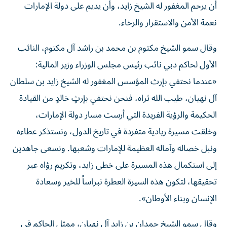
أن يرحم المغفور له الشيخ زايد، وأن يديم على دولة الإمارات
نعمة الأمن والاستقرار والرخاء.
وقال سمو الشيخ مكتوم بن محمد بن راشد آل مكتوم، النائب
الأول لحاكم دبي نائب رئيس مجلس الوزراء وزير المالية:
«عندما نحتفي بإرث المؤسس المغفور له الشيخ زايد بن سلطان
آل نهيان، طيب الله ثراه، فنحن نحتفي بإرثٍ خالدٍ من القيادة
الحكيمة والرؤية الفريدة التي أرست مسار دولة الإمارات،
وخلقت مسيرة ريادية متفردة في تاريخ الدول، ونستذكر عطاءه
ونبل خصاله وآماله العظيمة للإمارات وشعبها. ونسعى جاهدين
إلى استكمال هذه المسيرة على خطى زايد، وتكريم رؤاه عبر
تحقيقها، لتكون هذه السيرة العطرة نبراساً للخير وسعادة
الإنسان وبناء الأوطان».
وقال سمو الشيخ حمدان بن زايد آل نهيان، ممثل الحاكم في