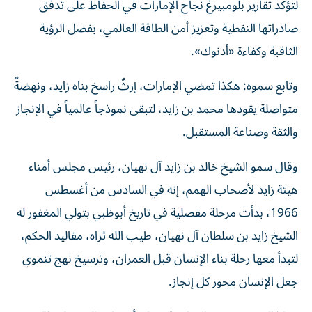
لتؤكد تقارير بلومبيرغ نجاح الإمارات في الحفاظ على تدفق
صادراتها النفطية وتعزيز أمن الطاقة العالمي، بفضل الرؤية
الثاقبة وكفاءة «أدنوك».
وتابع سموه: هكذا تمضي الإمارات، إرثٌ راسخ بناه زايد، ونهضةٌ
متواصلة يقودها محمد بن زايد، لتبقى نموذجاً عالمياً في الإنجاز
والثقة وصناعة المستقبل.
وقال سمو الشيخ خالد بن زايد آل نهيان، رئيس مجلس أمناء
هيئة زايد لأصحاب الهمم، إنه في السادس من أغسطس
1966، بدأت مرحلة مفصلية في تاريخ أبوظبي بتولي المغفور له
الشيخ زايد بن سلطان آل نهيان، طيب الله ثراه، مقاليد الحكم،
لتبدأ معها رحلة بناء الإنسان قبل العمران، وترسيخ نهج تنموي
جعل الإنسان محور كل إنجاز.