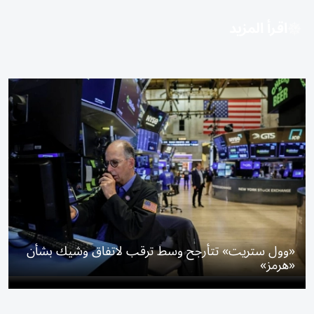
اقرأ المزيد
«وول ستريت» تتأرجح وسط ترقب لاتفاق وشيك بشأن
«هرمز»