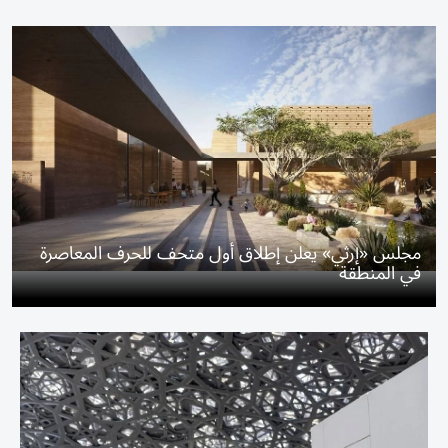
مجلس «إرثي» يعلن إطلاق أول متحف للحرف المعاصرة
في المنطقة