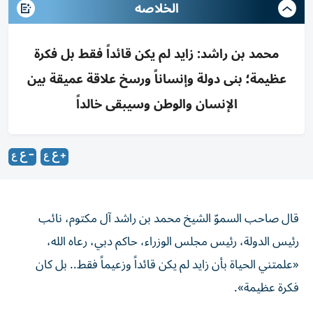
الخلاصه
محمد بن راشد: زايد لم يكن قائداً فقط بل فكرة
عظيمة؛ بنى دولة وإنساناً ورسخ علاقة عميقة بين
الإنسان والوطن وسيبقى خالداً
قال صاحب السموّ الشيخ محمد بن راشد آل مكتوم، نائب
رئيس الدولة، رئيس مجلس الوزراء، حاكم دبي، رعاه الله،
«علمتني الحياة بأن زايد لم يكن قائداً وزعيماً فقط.. بل كان
فكرة عظيمة».
وأضاف سموّه عبر حسابه على منصة «إكس» ضمن وسم