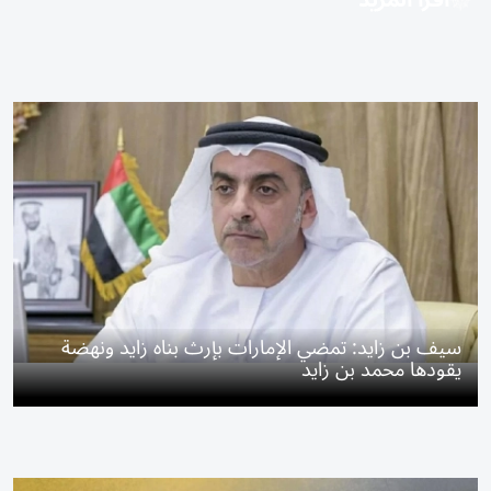
اقرأ المزيد
سيف بن زايد: تمضي الإمارات بإرث بناه زايد ونهضة
يقودها محمد بن زايد