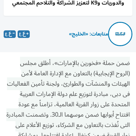
والدوريات وK9 لتعزيز الشراكة والتلاحم المجتمعي
متابعات: «الخليج»
ضمن حملة «فخورين بالإمارات»، أطلق مجلس
(الروح الإيجابية) بالتعاون مع الإدارة العامة لأمن
الهيئات والمنشآت والطوارئ، ولجنة تأمين الفعاليات
في دبي، مبادرة لتوزيع علم دولة الإمارات العربية
المتحدة على زوار القرية العالمية، تزامناً مع عودة
افتتاح أبوابها ضمن موسهما الـ30. وتضمنت المبادرة
التي نُفذت بالتعاون مع الشركاء، توزيع الأعلام على
زوار القرية ضمن كرنفال إعادة افتتاحها، بمشاركة