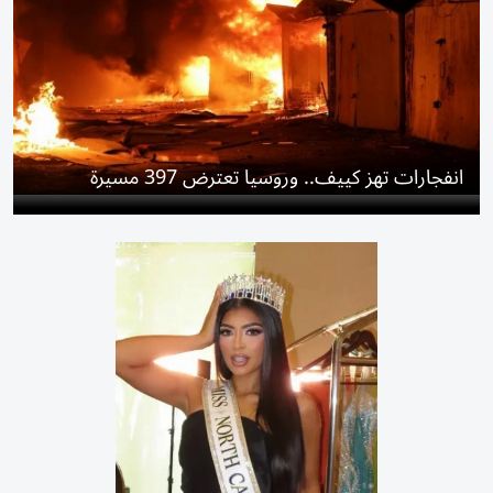
انفجارات تهز كييف.. وروسيا تعترض 397 مسيرة