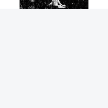
وخلال العرض، كان يَمِّين ينتقل بين الغناء والسرد، فيروي
تفاصيل من حياة أزنافور والظروف التي رافقت ولادة عدد من
أعماله، ومنها مرحلة البدايات الصعبة التي واجه خلالها انتقادات
بسبب صوته وشكله وحضوره، قبل أن يحقق نجاحه الكبير بعد
سنوات من العمل، وهي المرحلة التي رافقتها أغنية «Je
m'voyais déjà». كما حملت السهرة لحظات إنسانية مؤثرة،
أبرزها تقديم أغنية «La mamma»، التي سبقتها كلمات عن
مكانة الأمهات في حياة الإنسان، وسط تفاعل كبير من
الجمهور.
وضم البرنامج عددًا من أشهر أغاني شارل أزنافور، بينها «Que
c'est triste Venise» و«She»و«La