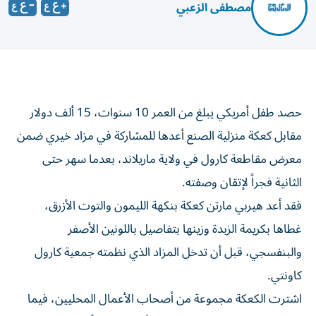
مصطفى الزعبي
حصد طفل أمريكي يبلغ من العمر 10 سنوات، 15 ألف دولار
مقابل كعكة منزلية الصنع أعدها للمشاركة في مزاد خيري ضمن
معرض مقاطعة كارول في ولاية ماريلاند، بعدما سهر حتى
الثانية فجراً لإتقان وصفته.
فقد أعد هيربي مارتن كعكة بنكهة الليمون والتوت الأزرق،
غطاها بكريمة الزبدة وزينها بتفاصيل باللونين الأصفر
والبنفسجي، قبل أن تدخل المزاد الذي نظمته جمعية كارول
كاونتي.
اشترت الكعكة مجموعة من أصحاب الأعمال المحليين، فيما
تجاوز إجمالي عائدات المزاد 100 ألف دولار، خُصصت لدعم