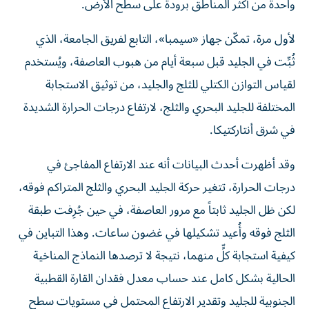
واحدة من أكثر المناطق برودة على سطح الأرض.
لأول مرة، تمكّن جهاز «سيمبا»، التابع لفريق الجامعة، الذي
ثُبِّت في الجليد قبل سبعة أيام من هبوب العاصفة، ويُستخدم
لقياس التوازن الكتلي للثلج والجليد، من توثيق الاستجابة
المختلفة للجليد البحري والثلج، لارتفاع درجات الحرارة الشديدة
في شرق أنتاركتيكا.
وقد أظهرت أحدث البيانات أنه عند الارتفاع المفاجئ في
درجات الحرارة، تتغير حركة الجليد البحري والثلج المتراكم فوقه،
لكن ظل الجليد ثابتاً مع مرور العاصفة، في حين جُرِفت طبقة
الثلج فوقه وأُعيد تشكيلها في غضون ساعات. وهذا التباين في
كيفية استجابة كلٍّ منهما، نتيجة لا ترصدها النماذج المناخية
الحالية بشكل كامل عند حساب معدل فقدان القارة القطبية
الجنوبية للجليد وتقدير الارتفاع المحتمل في مستويات سطح