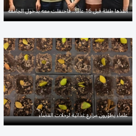
أنقذها طفلة قبل 16 عاماً.. فاحتفلت معه بدخول الجامعة
علماء يطوّرون مزارع غذائية لرحلات الفضاء