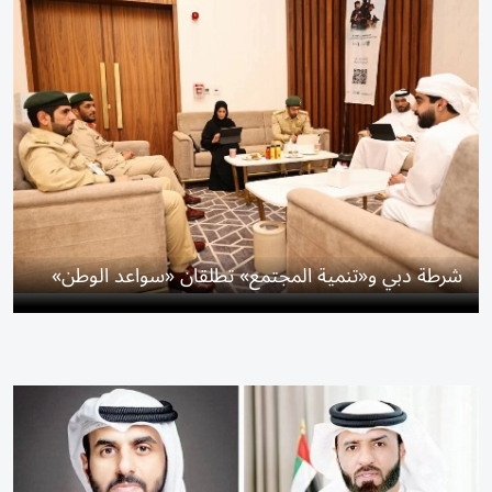
شرطة دبي و«تنمية المجتمع» تطلقان «سواعد الوطن»