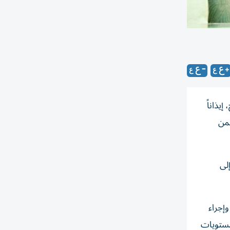
يذاناً
ضمن
لى
وإجراء
ومستويات