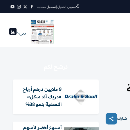
تسجيل الدخول
|
تسجيل حساب
دبي
--°
نرشح لكم
9 ملايين درهم أرباح
«دريك آند سكل»
النصفية بنمو 38%
شارك
أسبوع أخضر لأسهم