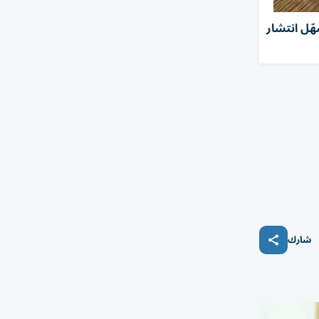
ّل انتشار
شارك