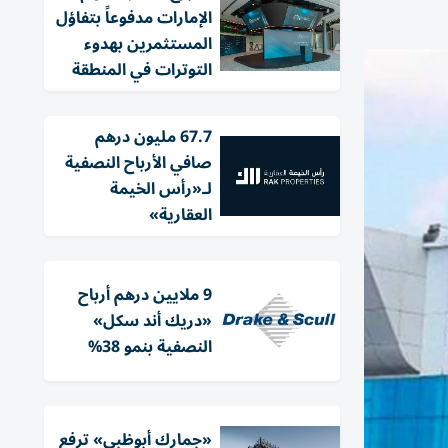
الإمارات مدفوعاً بتفاؤل
المستثمرين بهدوء
التوترات في المنطقة
67.7 مليون درهم
صافي الأرباح النصفية
لـ«رأس الخيمة
العقارية»
9 ملايين درهم أرباح
«دريك أند سكل»
النصفية بنمو 38%
«جمارك أبوظبي» ترفع