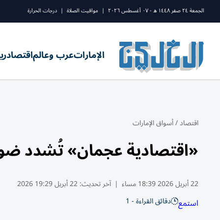
الجمعة ٢٤ صفر ١٤٤٨ ه - ٠٧ أغسطس ٢٠٢٦
|
مواقيت الصلاة
|
درجات الحرارة
الإمارات
عرب وعالم
اقتصاد
ري
اقتصاد
/
أسواق الإمارات
«اقتصادية عجمان» تُشدد ضوا
22 أبريل 2026 18:39 مساء
|
آخر تحديث:
22 أبريل 19:29 2026
دقائق القراءة - 1
استمع