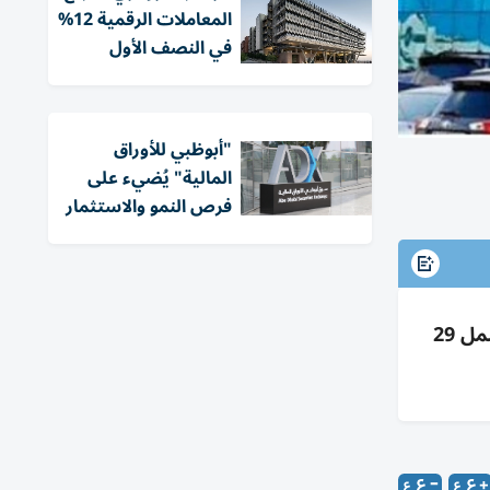
المعاملات الرقمية 12%
في النصف الأول
"أبوظبي للأوراق
المالية" يُضيء على
فرص النمو والاستثمار
اقتصادية عجمان تُلزم إخطاراً مسبقاً لوزارة الاقتصاد قبل تعديل أسعار السلع الأساسية مع مبررات موثقة وتشمل 29