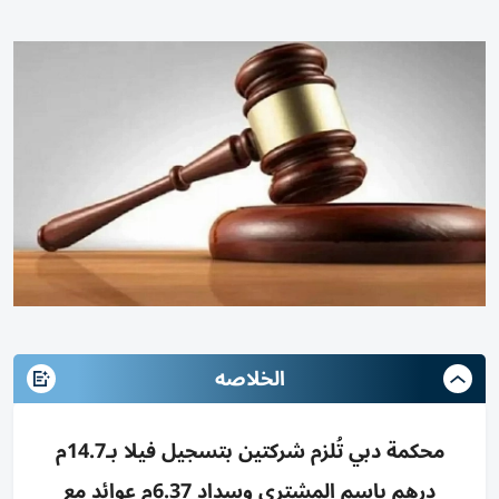
الخلاصه
محكمة دبي تُلزم شركتين بتسجيل فيلا بـ14.7م
درهم باسم المشتري وسداد 6.37م عوائد مع