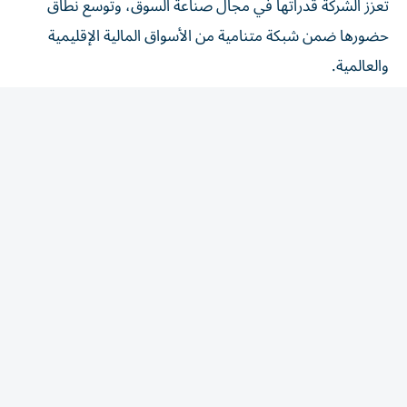
حضورها ضمن شبكة متنامية من الأسواق المالية الإقليمية
والعالمية.
ومن خلال عضويتها كصانع سوق في بورصة أستانا الدولية،
ستسهم بي إتش إم كابيتال في تعزيز مستويات السيولة، ودعم
كفاءة اكتشاف الأسعار، وتحفيز نشاط التداول للمستثمرين. كما
يؤكد هذا الإنجاز دور الشركة في دعم تكامل أسواق رأس المال
الإقليمية، ويجسد التزامها المستمر بتطوير البنية التحتية
للأسواق المالية والارتقاء بكفاءتها.
قال عبد الهادي السعدي، الرئيس التنفيذي لـ«بي اتش ام
كابيتال»: «يمثل انضمام بي إتش إم كابيتال كأول مؤسسة
مالية في دولة الإمارات ترتبط ببورصة أستانا الدولية كعضو
صانع سوق عبر منصة تبادل محطة مهمة في مسيرة توسعنا
الإقليمي. ويعكس هذا الإنجاز التزامنا المستمر بتطوير قدراتنا