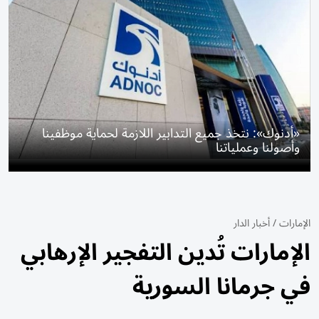
«أدنوك»: نتخذ جميع التدابير اللازمة لحماية موظفينا
وأصولنا وعملياتنا
الإمارات
/
أخبار الدار
الإمارات تُدين التفجير الإرهابي
في جرمانا السورية