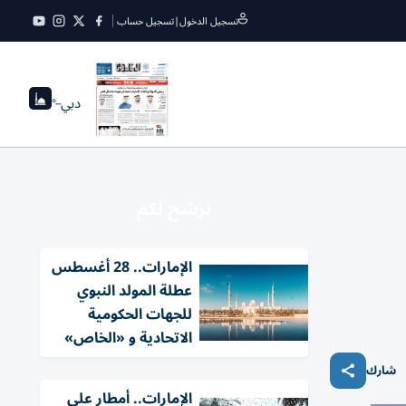
تسجيل الدخول
|
تسجيل حساب
دبي
--°
نرشح لكم
الإمارات.. 28 أغسطس
عطلة المولد النبوي
للجهات الحكومية
الاتحادية و «الخاص»
شارك
الإمارات.. أمطار على