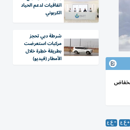
اتفاقيات لدعم الحياد
الكربوني
شرطة دبي تحجز
مركبات استعرضت
بطريقة خطِرة خلال
الأمطار (فيديو)
انخفاض