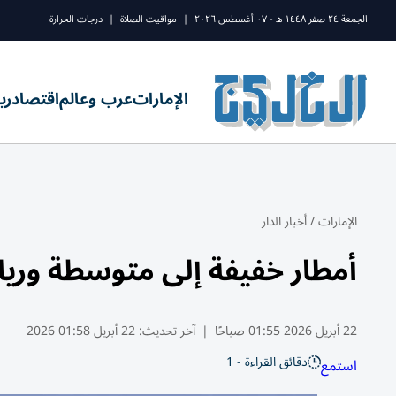
الجمعة ٢٤ صفر ١٤٤٨ ه - ٠٧ أغسطس ٢٠٢٦
|
مواقيت الصلاة
|
درجات الحرارة
الإمارات
عرب وعالم
اقتصاد
ري
الإمارات
/
أخبار الدار
أمطار خفيفة إلى متوسطة ورياح م
22 أبريل 2026 01:55 صباحًا
|
آخر تحديث:
22 أبريل 01:58 2026
دقائق القراءة - 1
استمع