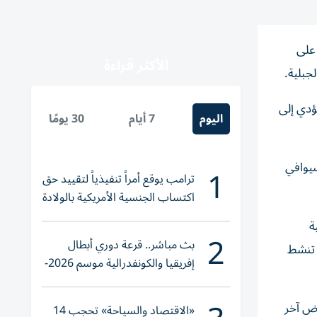
 على
الأكثر قراءة
جبلية.
ؤدي إلى
اليوم
7 أيام
30 يومًا
سيوافي
1
ترامب يوقع أمراً تنفيذياً لتقييد حق
اكتساب الجنسية الأمريكية بالولادة
ة
2
بث مباشر.. قرعة دوري أبطال
 تنشط
إفريقيا والكونفدرالية موسم 2026-
2027
اض آخر
«الاقتصاد والسياحة» تحجب 14