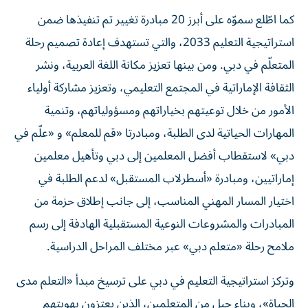
كما اطّلع سموّه على أبرز 20 مبادرة تغيير تم تنفيذها ضمن
استراتيجية التعليم 2033، والتي تستهدف إعادة تصميم رحلة
المتعلّم في دبي. ومن بينها تعزيز مكانة اللغة العربية، ونشر
الثقافة الإماراتية في المجتمع التعليمي، وتعزيز مشاركة أولياء
الأمور من خلال توعيتهم بخياراتهم ومسؤولياتهم، وتنمية
المهارات الحياتية لدى الطلبة، ومبادرتا «قم للمعلم» و «علّم في
دبي» لاستقطاب أفضل المعلمين إلى دبي وتأهيل معلمين
إماراتيين، ومبادرة «أسطرلاب المستقبل» لدعم الطلبة في
اختيار المسار المهني المناسب، إلى جانب إطلاق حزمة من
المبادرات والمشروعات النوعية المستقبلية الهادفة إلى رسم
ملامح رحلة «متعلم دبي» عبر مختلف المراحل الدراسية.
وتركز استراتيجية التعليم في دبي على ترسيخ مبدأ «التعلم مدى
الحياة»، وبناء جيل من المتعلمين، الذين يعتزون بهويتهم