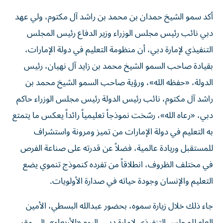
أكد سمو الشيخ حمدان بن محمد بن راشد آل مكتوم، ولي عهد
دبي نائب رئيس مجلس الوزراء وزير الدفاع رئيس المجلس
التنفيذي لإمارة دبي، أن منظومة التعليم في دولة الإمارات،
بقيادة صاحب السمو الشيخ محمد بن زايد آل نهيان، رئيس
الدولة، «حفظه الله»، ورؤية صاحب السمو الشيخ محمد بن
راشد آل مكتوم، نائب رئيس الدولة رئيس مجلس الوزراء حاكم
دبي، «رعاه الله»، رسّخت نموذجاً تعليمياً رائداً يعكس ما يتمتع
به التعليم في دولة الإمارات من تميز ومرونة واستشراف
للمستقبل وريادة عالمية، فضلاً عن قدرته على صناعة الفرص
في مختلف الظروف، انطلاقاً من تفرده كنموذج تنموي يضع
التعليم والإنسان وجودة حياته في صدارة الأولويات.
جاء ذلك خلال زيارة سموه، بحضور عبدالله البسطي، الأمين
العام للمجلس التنفيذي لإمارة دبي، اليوم «الأربعاء»، إلى مقر