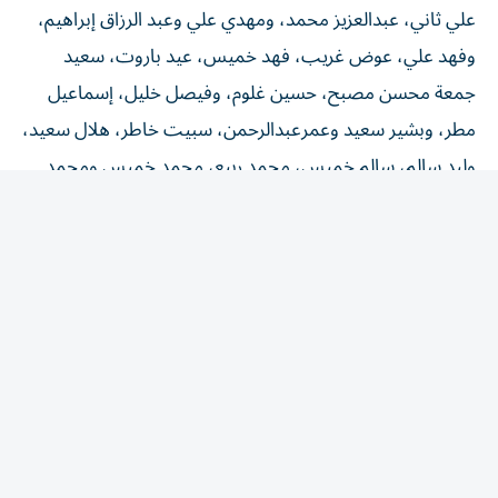
علي ثاني، عبدالعزيز محمد، ومهدي علي وعبد الرزاق إبراهيم،
وفهد علي، عوض غريب، فهد خميس، عيد باروت، سعيد
جمعة محسن مصبح، حسين غلوم، وفيصل خليل، إسماعيل
مطر، وبشير سعيد وعمرعبدالرحمن، سبيت خاطر، هلال سعيد،
وليد سالم، سالم خميس، محمد ربيع، محمد خميس ومحمد
راشد سرور ونواف مبارك وأحمد خليل وحمدان الكمالي.