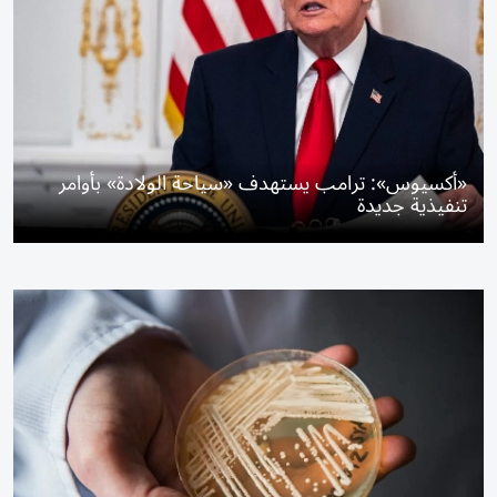
«أكسيوس»: ترامب يستهدف «سياحة الولادة» بأوامر
تنفيذية جديدة