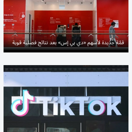
قمّة جديدة لأسهم «دي بي إس» بعد نتائج فصلية قوية