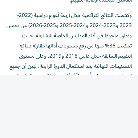
وكشفت النتائج التراكمية خلال أربعة أعوام دراسية (2022-
2023 و2023-2024 و2024-2025 و2025-2026) عن تحسن
وتطور ملحوظ في أداء المدارس الخاصة بالشارقة، حيث
تمكنت 86% منها من رفع مستويات أدائها مقارنة بنتائج
التقييم السابقة خلال عامي 2018 و2019. وعلى مستوى
التصنيفات النهائية بعد استكمال الدورة الرابعة، تبين أن جميع
المدارس تقدم تعليماً مقبولاً أو أفضل، بواقع مدرسة واحدة
حصلت على مستوى متميز، و19 جيد جداً، و77 جيد، و30
مدرسة في مستوى مقبول، دون تسجيل أي مدرسة ضمن
مستويي «ضعيف» أو «ضعيف جداً»
وفي نتائج الدورة الرابعة، حصلت خمس مدارس على مستوى
جيد جداً، و24 مدرسة جيد، ومدرستان مقبول، مع استمرار 21
مدرسة في الحفاظ على مستوى جيد، إلى جانب إدراج خمس