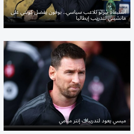
استبعاد بيرلو تلاعب سياسي.. بوفون يفضل كونتي على
مانشيني لتدريب إيطاليا
ميسي يعود لتدريبات إنتر ميامي