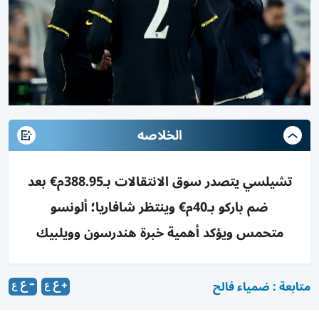
الخلاصه
تشيلسي يتصدر سوق الانتقالات بـ388.95م€ بعد
ضم باركو بـ40م€ وينتظر شافاريا؛ ألونسو
متحمس ويؤكد أهمية خبرة هندرسون وويلبيك
متابعة : ضمياء فالح