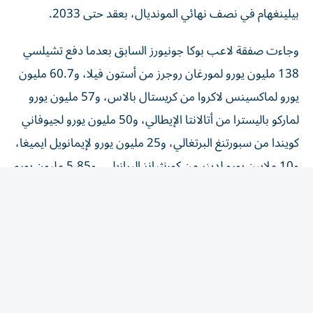
بيلينغهام في نصف نهائي المونديال، بعقد حتى 2033.
وجاءت صفقة لاعب بوكا جونيورز السابق بعدما دفع تشيلسي
138 مليون يورو لمورغان روجرز من أستون فيلا، و60.7 مليون
يورو لماكسينس لاكروا من كريستال بالاس، و57 مليون يورو
لماركو باليسترا من أتالانتا الإيطالي، و50 مليون يورو لجيوفاني
كويندا من سبورتنغ البرتغالي، و25 مليون يورو لإيمانويل ايميغا،
و10 ملايين يورو لدينر من كورنثيانز البرازيلي، و5.85 مليون يورو
للمخضرم داني ويليبيك من برايتون، و2.4 مليون يورو لداستان
ساتباييف من خيرات ألماتي الكازخستاني.
وسيكون تشيلسي نادي باركو الرابع في مسيرته الأوروبية رغم
صغر سنه فقد لعب في برايتون موسم 2024-2025 وإشبيلية
بنفس الموسم وستراسبورغ الفرنسي الموسم الماضي، حيث