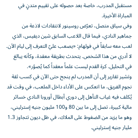
مستقبل المدرب، خاصة بعد حصوله على تقييم متدنٍ في
المباراة الأخيرة.
وفي سياق متصل، تعرّض روسينور لانتقادات لاذعة من
جماهير النادي، فيما قال اللاعب السابق شين ديفيس، الذي
لعب معه سابقاً في فولهام: «يصعب عليّ التعرف إلى ليام الآن.
لا أدري من هذا الشخص. يتحدث بطريقة معقدة، وكأنه يبالغ
في التحليل. كرة القدم ليست علماً معقداً كما يُصوّر».
وتشير تقارير إلى أن المدرب لم ينجح حتى الآن في كسب ثقة
نجوم الفريق، ما انعكس على الأداء داخل الملعب، في وقت قد
يُكلف فيه غياب التأهل إلى دوري أبطال أوروبا النادي خسائر
مالية كبيرة، تصل إلى ما بين 80 و100 مليون جنيه إسترليني،
وهو ما يزيد من الضغوط على الملاك، في ظل ديون تتجاوز 1.3
مليار جنيه إسترليني.