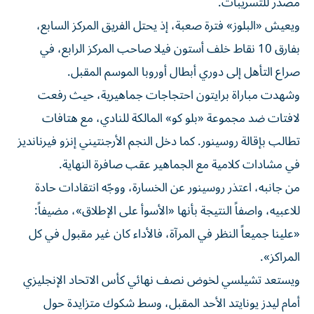
مصدر للتسريبات.
ويعيش «البلوز» فترة صعبة، إذ يحتل الفريق المركز السابع،
بفارق 10 نقاط خلف أستون فيلا صاحب المركز الرابع، في
صراع التأهل إلى دوري أبطال أوروبا الموسم المقبل.
وشهدت مباراة برايتون احتجاجات جماهيرية، حيث رفعت
لافتات ضد مجموعة «بلو كو» المالكة للنادي، مع هتافات
تطالب بإقالة روسينور. كما دخل النجم الأرجنتيني إنزو فيرنانديز
في مشادات كلامية مع الجماهير عقب صافرة النهاية.
من جانبه، اعتذر روسينور عن الخسارة، ووجّه انتقادات حادة
للاعبيه، واصفاً النتيجة بأنها «الأسوأ على الإطلاق»، مضيفاً:
«علينا جميعاً النظر في المرآة، فالأداء كان غير مقبول في كل
المراكز».
ويستعد تشيلسي لخوض نصف نهائي كأس الاتحاد الإنجليزي
أمام ليدز يونايتد الأحد المقبل، وسط شكوك متزايدة حول