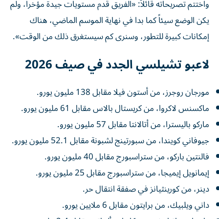
واختتم تصريحاته قائلاً: «الفريق قدم مستويات جيدة مؤخراً، ولم
يكن الوضع سيئاً كما بدا في نهاية الموسم الماضي، هناك
إمكانات كبيرة للتطور، وسنرى كم سيستغرق ذلك من الوقت».
لاعبو تشيلسي الجدد في صيف 2026
مورجان روجرز، من أستون فيلا مقابل 138 مليون يورو.
ماكسنس لاكروا، من كريستال بالاس مقابل 61 مليون يورو.
ماركو باليسترا، من أتالانتا مقابل 57 مليون يورو.
جيوفاني كويندا، من سبورتينج لشبونة مقابل 52.1 مليون يورو.
فالنتين باركو، من ستراسبورج مقابل 40 مليون يورو.
إيمانويل إيميجا، من ستراسبورج مقابل 25 مليون يورو.
دينر، من كورينثيانز في صفقة انتقال حر.
داني ويلبيك، من برايتون مقابل 6 ملايين يورو.