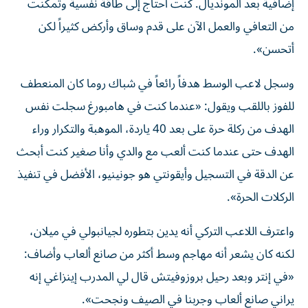
إضافية بعد المونديال. كنت أحتاج إلى طاقة نفسية وتمكنت
من التعافي والعمل الآن على قدم وساق وأركض كثيراً لكن
أتحسن».
وسجل لاعب الوسط هدفاً رائعاً في شباك روما كان المنعطف
للفوز باللقب ويقول: «عندما كنت في هامبورغ سجلت نفس
الهدف من ركلة حرة على بعد 40 ياردة، الموهبة والتكرار وراء
الهدف حتى عندما كنت ألعب مع والدي وأنا صغير كنت أبحث
عن الدقة في التسجيل وأيقونتي هو جونينيو، الأفضل في تنفيذ
الركلات الحرة».
واعترف اللاعب التركي أنه يدين بتطوره لجيانبولي في ميلان،
لكنه كان يشعر أنه مهاجم وسط أكثر من صانع ألعاب وأضاف:
«في إنتر وبعد رحيل بروزوفيتش قال لي المدرب إينزاغي إنه
يراني صانع ألعاب وجربنا في الصيف ونجحت».