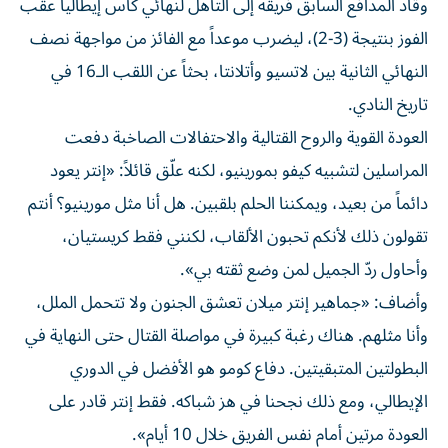
وقاد المدافع السابق فريقه إلى التأهل لنهائي كأس إيطاليا عقب
الفوز بنتيجة (3-2)، ليضرب موعداً مع الفائز من مواجهة نصف
النهائي الثانية بين لاتسيو وأتلانتا، بحثاً عن اللقب الـ16 في
تاريخ النادي.
العودة القوية والروح القتالية والاحتفالات الصاخبة دفعت
المراسلين لتشبيه كيفو بمورينيو، لكنه علّق قائلاً: «إنتر يعود
دائماً من بعيد، ويمكننا الحلم بلقبين. هل أنا مثل مورينيو؟ أنتم
تقولون ذلك لأنكم تحبون الألقاب، لكنني فقط كريستيان،
وأحاول ردّ الجميل لمن وضع ثقته بي».
وأضاف: «جماهير إنتر ميلان تعشق الجنون ولا تتحمل الملل،
وأنا مثلهم. هناك رغبة كبيرة في مواصلة القتال حتى النهاية في
البطولتين المتبقيتين. دفاع كومو هو الأفضل في الدوري
الإيطالي، ومع ذلك نجحنا في هز شباكه. فقط إنتر قادر على
العودة مرتين أمام نفس الفريق خلال 10 أيام».