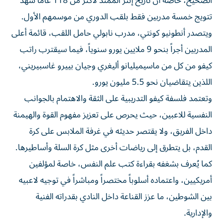
الصحيح، خاصة أن تاريخ إنتر الممتد لأكثر من 118 عاماً شهد
تتويج خمسة مدربين فقط بلقب الدوري من موسمهم الأول.
ويتصدر أنطونيو كونتي، مدرب نابولي حامل اللقب، قائمة أعلى
المدربين أجراً بنحو 9 ملايين يورو سنوياً، فيما سيقترب راتب
كيفو من كل من ماسيميليانو أليغري وجيان بييرو غاسبيريني،
اللذين يتقاضيان نحو 5.5 مليون يورو.
وتعتمد فلسفة كيفو التدريبية على الثقة والاهتمام بالجوانب
النفسية للاعبين، حيث يحرص على تعزيز مفهوم القوة والهيمنة
داخل الفريق، ولا يقتصر حديثه في غرفة الملابس على كرة
القدم، بل يتطرق إلى رياضات أخرى مثل كرة السلة وأساطيرها.
كما يُعرف بشغفه بقراءة كتب علم النفس، خاصة لمؤلفين
أمريكيين، واعتماده أسلوباً مختصراً ومباشراً في توجيه لاعبيه
بين الشوطين، ما عزز القناعة داخل النادي بقدراته الفنية
والإدارية.