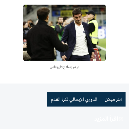
كيفو يصافح فابريغاس
إنتر ميلان
الدوري الإيطالي لكرة القدم
اقرأ المزيد