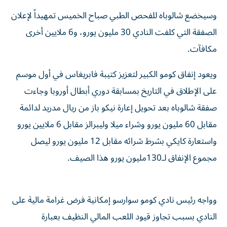
وسيخضع شالوباه للفحص الطبي صباح الخميس تمهيداً لإعلان
الصفقة التي كلفت النادي 30 مليون يورو، و6 ملايين أخرى
مكافآت.
ويعود إنفاق كومو الكبير لتعزيز كتيبة فابريغاس في أول موسم
على الإطلاق في التاريخ بمسابقة دوري أبطال أوروبا وجاءت
صفقة شالوباه بعد تحويل إعارة نيكو باز من ريال مدريد لدائمة
مقابل 60 مليون يورو وشراء ميلا وليبرالز مقابل 6 ملايين يورو
واستعارة كايكي بشرط شرائه مقابل 12 مليون يورو ليصل
مجموع الإنفاق لـ130مليون يورو هذا الصيف.
وواجه رئيس نادي كومو سوارسو إمكانية فرض غرامة مالية على
النادي بسبب تجاوز قيود اللعب المالي النظيف بعبارة
واحدة:«سندفع الغرامة لأن الموسم يتطلب تضحيات». ولعب