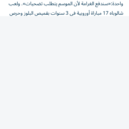
شالوباه 17 مباراة أوروبية في 3 سنوات بقميص البلوز وحرص
فابريغاس على الفوز بخدماته، لأنه أشرف على تطوره في
أكاديمية تشيلسي عندما كان لاعباً بالفريق الأول. ولم يتسن
لشالوباه اللعب بجوار فابريغاس فقد شق طريقه للفريق الأول
بعد رحيل أسطورة برشلونة وأرسنال السابق لموناكو الفرنسي
عام 2021 لكنه كان على الدكة بسن الـ18 في نهائي كاس
الاتحاد الانجليزي وشاهد فابريغاس وهو يقود الفريق للفوز على
مانشستر يونايتد 1- صفر في مايو 2018. سيكون فابريغاس
على الدكة هذه المرة ليراقب شالوباه في يمين الدفاع الرباعي
غالباً فيما ينتظر المدرب أيضاً الانتهاء من صفقة يان كوتو من
بوروسيا دورتموند الألماني مقابل 20 مليون يورو.