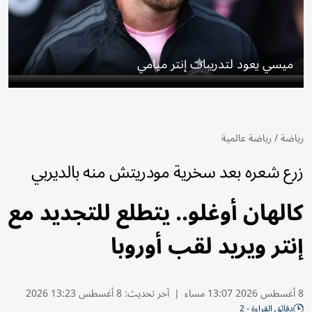
ميسي يعود لتدريبات إنتر ميامي
رياضة
/
رياضة عالمية
زرع شعره بعد سخرية مودريتش منه بالديربي
كالهان أوغلو.. يتطلع للتجديد مع
إنتر ويريد لقب أوروبا
8 أغسطس 2026 13:07 مساء
|
آخر تحديث:
8 أغسطس 13:23 2026
دقائق القراءة - 2