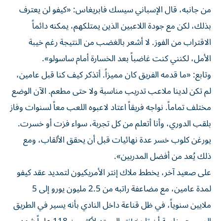
من جانبه، قال الإسباني سيسك فابريغاس: «كيفو لن يعترف
بذلك، لكن مع جودة اللاعبين الذين يمتلكهم، يمكنه دائماً
الاقتراب من الفوز. لا أشعر بالغضب من النتيجة رغم خيبة
الأمل، لكنني كنت غاضباً بعد الخسارة أمام ساسولو».
وتابع: «ما قدمه الفريق كان مميزاً. أتذكر كيف كنا قبل عامين،
لم تكن لدينا ملاعب تدريب مناسبة ولا حتى مطعم. الآن الوضع
مختلف تماماً. نواجه فريقاً اعتاد لاعبوه اللعب معاً لسنوات وفاز
بلقب الدوري، وأنا أتعلم من كل تجربة، سواء فزت أو خسرت.
يورغن كلوب خسر عدة نهائيات قبل أن يحقق الألقاب، ومع
ذلك يُعد من أفضل المدربين».
على صعيد آخر، يخطط ملاك إنتر الأمريكيون لتمديد عقد كيفو
لمدة عامين، مع مضاعفة راتبه من 2.5 مليون يورو إلى 5
ملايين سنوياً، في ظل قناعة داخل النادي بأنه يسير في الطريق