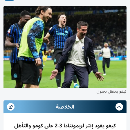
كيفو يحتفل بجنون
الخلاصة
كيفو يقود إنتر لريمونتادا 3-2 على كومو والتأهل