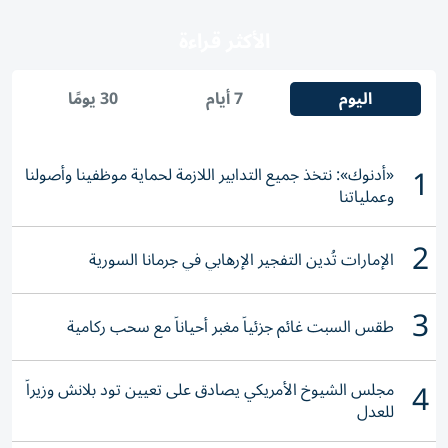
الأكثر قراءة
اليوم
7 أيام
30 يومًا
1
«أدنوك»: نتخذ جميع التدابير اللازمة لحماية موظفينا وأصولنا
وعملياتنا
2
الإمارات تُدين التفجير الإرهابي في جرمانا السورية
3
طقس السبت غائم جزئياً مغبر أحياناً مع سحب ركامية
4
مجلس الشيوخ الأمريكي يصادق على تعيين تود بلانش وزيراً
للعدل