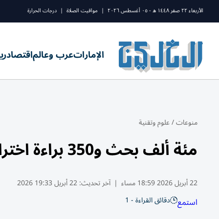
الأربعاء ٢٢ صفر ١٤٤٨ ه - ٠٥ أغسطس ٢٠٢٦
|
مواقيت الصلاة
|
درجات الحرارة
الإمارات
عرب وعالم
اقتصاد
ري
منوعات
/
علوم وتقنية
مئة ألف بحث و350 براءة اختراع للمركز القومي للبحوث في مصر
22 أبريل 2026 18:59 مساء
|
آخر تحديث:
22 أبريل 19:33 2026
دقائق القراءة - 1
استمع