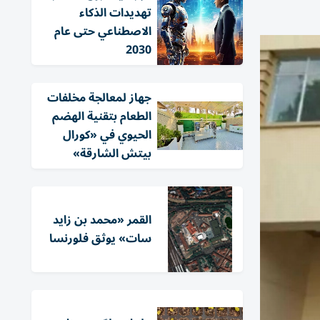
تهديدات الذكاء
الاصطناعي حتى عام
2030
جهاز لمعالجة مخلفات
الطعام بتقنية الهضم
الحيوي في «كورال
بيتش الشارقة»
القمر «محمد بن زايد
سات» يوثق فلورنسا