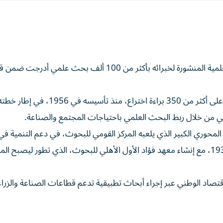
قدر رئيس المركز القومي للبحوث في مصر، عدد الأبحاث العلمية المنشورة لخبرائه بأكثر من 100 ألف بحث علمي أ
وقال د.ممدوح معوض، رئيس المركز: إنه نجح في الحصول على أكثر من 350 براءة اختراع، منذ تأسيسه في 1956، في إطار 
وطني من خلال ربط البحث العلمي باحتياجات المجتمع والصناعة.
محوري الكبير الذي يلعبه المركز القومي للبحوث، في دعم التنمية ف
مشيراً إلى أن جذور البحث العلمي في مصر ترجع إلى عام 1939، مع إنشاء معهد فؤاد الأول الأهلي للبحوث، الذي تطور ليصبح 
قتصاد الوطني عبر إجراء أبحاث تطبيقية تدعم قطاعات الصناعة والزراع