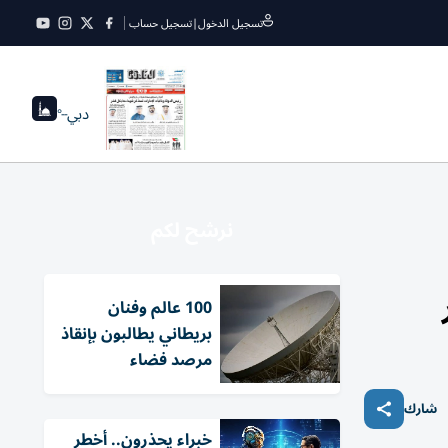
تسجيل الدخول
|
تسجيل حساب
دبي
--°
نرشح لكم
100 عالم وفنان
بريطاني يطالبون بإنقاذ
مرصد فضاء
شارك
خبراء يحذرون.. أخطر