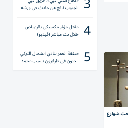
3
«دفاع مدني دبي»: حريق دبي
الجنوب ناتج عن حادث في ورشة
ولا إصابات
4
مقتل مؤثر مكسيكي بالرصاص
خلال بث مباشر (فيديو)
5
صفقة العمر لنادي الشمال التركي
..جنون في طرابزون بسبب محمد
صلاح
تحت شوارع