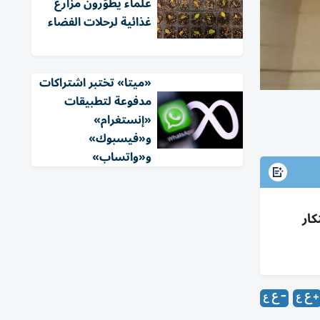
علماء يطوّرون مزارع
غذائية لرحلات الفضاء
«ميتا» تختبر اشتراكات
مدفوعة لتطبيقات
«إنستغرام»
و«فيسبوك»
و«واتساب»
ة منذ 1956 لدعم الابتكار