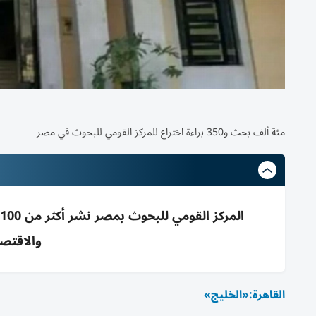
مئة ألف بحث و350 براءة اختراع للمركز القومي للبحوث في مصر
والاقتص
القاهرة:«الخليج»