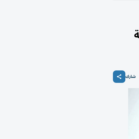
ة
شارك