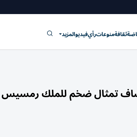
اضة
ثقافة
منوعات
رأي
فيديو
المزيد
شاف تمثال ضخم للملك رمسيس ا