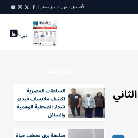
تسجيل الدخول
|
تسجيل حساب
دبي
--°
نرشح لكم
لثاني
السلطات المصرية
تكشف ملابسات فيديو
شجار الصحفية الوهمية
والسائق
صاعقة برق تخطف حياة