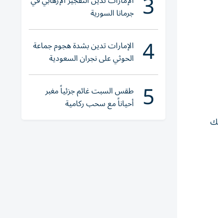
3
الإمارات تُدين التفجير الإرهابي في
جرمانا السورية
4
الإمارات تدين بشدة هجوم جماعة
الحوثي على نجران السعودية
5
طقس السبت غائم جزئياً مغبر
أحياناً مع سحب ركامية
لك