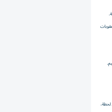
.
عقوبات
م.
 لحظة،