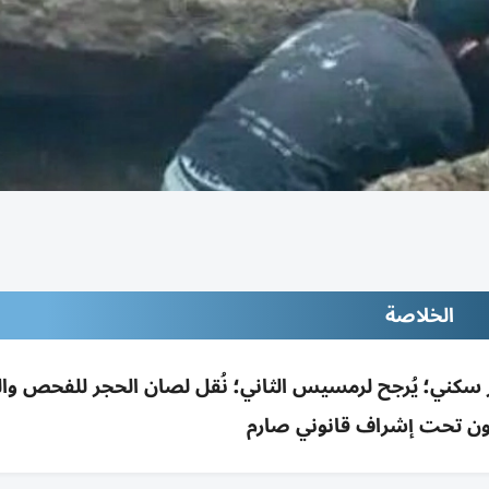
الخلاصة
كني؛ يُرجح لرمسيس الثاني؛ نُقل لصان الحجر للفحص وال
ن تحت إشراف قانوني صارم