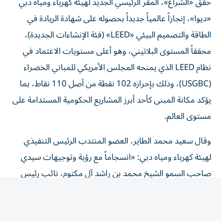
«ديوا»، إنجازاً عالمياً جديداً بحصوله على شهادة الريادة في
الطاقة والتصميم البيئي «LEED» (فئة الإنشاءات الجديدة)،
محققاً المستوى البلاتيني، وهو أعلى مستويات الاعتماد في
نظام LEED الذي يمنحه المجلس الأمريكي للمباني الخضراء
(USGBC)، وذلك بإحرازه 102 نقطة من أصل 110 نقاط، بما
يؤكد مكانة المبنى كأحد أبرز المشاريع الحكومية المستدامة على
مستوى العالم.
وقال سعيد محمد الطاير، العضو المنتدب الرئيس التنفيذي
لهيئة كهرباء ومياه دبي: «انسجاماً مع رؤية وتوجيهات سيدي
صاحب السمو الشيخ محمد بن راشد آل مكتوم، نائب رئيس
الدولة رئيس مجلس الوزراء حاكم دبي، رعاه الله، نحرص على أن
تسهم جميع مشاريعنا ومنشآتنا في تعزيز مكانة دبي كنموذج
عالمي للمدن الذكية والمستدامة.