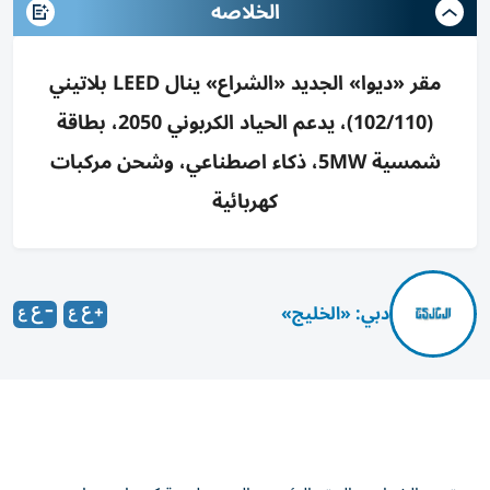
الخلاصه
مقر «ديوا» الجديد «الشراع» ينال LEED بلاتيني
(102/110)، يدعم الحياد الكربوني 2050، بطاقة
شمسية 5MW، ذكاء اصطناعي، وشحن مركبات
كهربائية
دبي: «الخليج»
حقق «الشراع»، المقر الرئيسي الجديد لهيئة كهرباء ومياه دبي