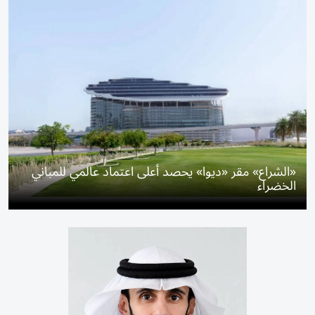
«الشراع» مقر «ديوا» يحصد أعلى اعتماد عالمي للمباني
الخضراء